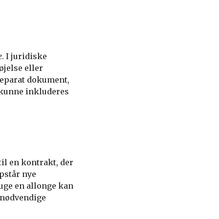
e
. I juridiske
jelse eller
 separat dokument,
e kunne inkluderes
il en kontrakt, der
opstår nye
ruge en allonge kan
e nødvendige