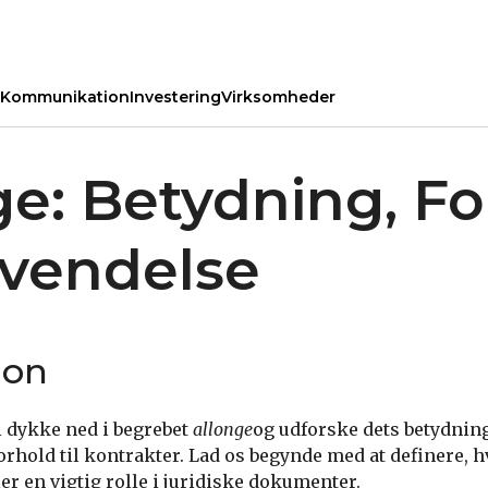
Kommunikation
Investering
Virksomheder
ge: Betydning, F
vendelse
ion
vi dykke ned i begrebet
allonge
og udforske dets betydning
orhold til kontrakter. Lad os begynde med at definere, h
er en vigtig rolle i juridiske dokumenter.