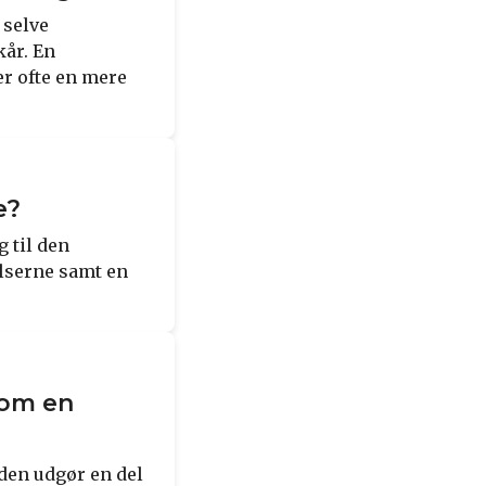
 selve
kår. En
r ofte en mere
e?
 til den
elserne samt en
som en
den udgør en del