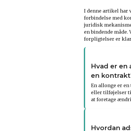
I denne artikel har 
forbindelse med kont
juridisk mekanisme 
en bindende måde. V
forpligtelser er kla
Hvad er en 
en kontrakt
En allonge er en 
eller tilføjelse
at foretage ændr
Hvordan ads