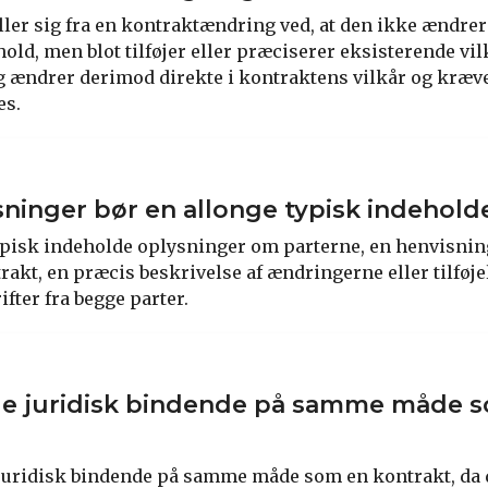
ller sig fra en kontraktændring ved, at den ikke ændrer
ld, men blot tilføjer eller præciserer eksisterende vil
ændrer derimod direkte i kontraktens vilkår og kræve
es.
sninger bør en allonge typisk indehold
ypisk indeholde oplysninger om parterne, en henvisning
rakt, en præcis beskrivelse af ændringerne eller tilføj
fter fra begge parter.
nge juridisk bindende på samme måde 
r juridisk bindende på samme måde som en kontrakt, da 