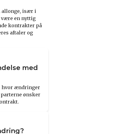
 allonge, især i
 være en nyttig
ende kontrakter på
res aftaler og
indelse med
t, hvor ændringer
r parterne ønsker
ontrakt.
ndring?