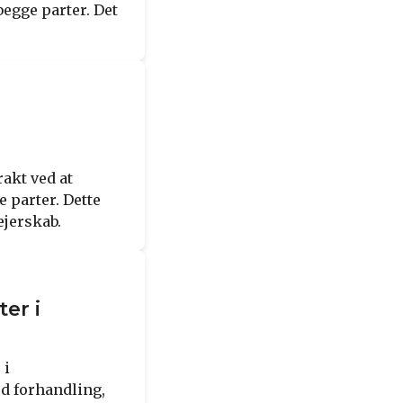
begge parter. Det
n
rakt ved at
 parter. Dette
ejerskab.
er i
 i
d forhandling,