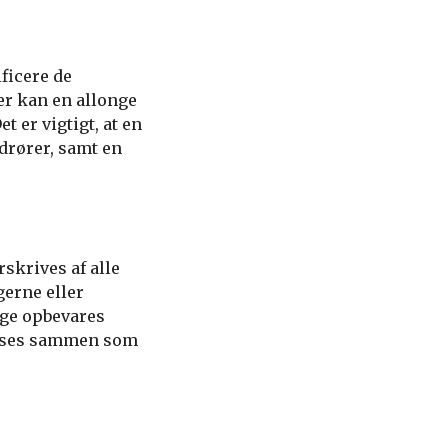
ficere de
er kan en allonge
t er vigtigt, at en
drører, samt en
rskrives af alle
gerne eller
onge opbevares
læses sammen som