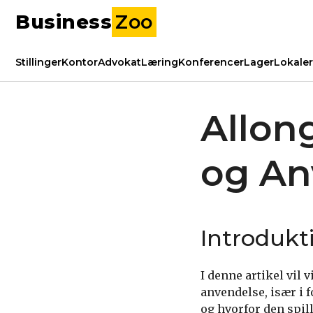
Business
Zoo
Stillinger
Kontor
Advokat
Læring
Konferencer
Lager
Lokaler
Allon
og An
Introdukt
I denne artikel vil 
anvendelse, især i f
og hvorfor den spill