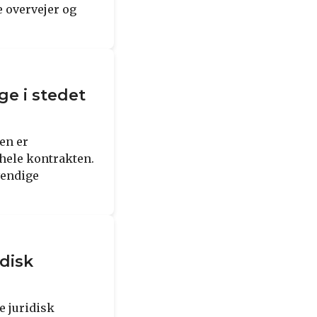
e overvejer og
ge i stedet
en er
 hele kontrakten.
vendige
idisk
e juridisk