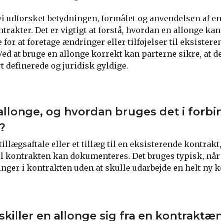
vi udforsket betydningen, formålet og anvendelsen af en
rakter. Det er vigtigt at forstå, hvordan en allonge kan
for at foretage ændringer eller tilføjelser til eksister
ed at bruge en allonge korrekt kan parterne sikre, at de
rt definerede og juridisk gyldige.
allonge, og hvordan bruges det i forb
?
tillægsaftale eller et tillæg til en eksisterende kontrak
r til kontrakten kan dokumenteres. Det bruges typisk, nå
inger i kontrakten uden at skulle udarbejde en helt ny k
killer en allonge sig fra en kontraktæ