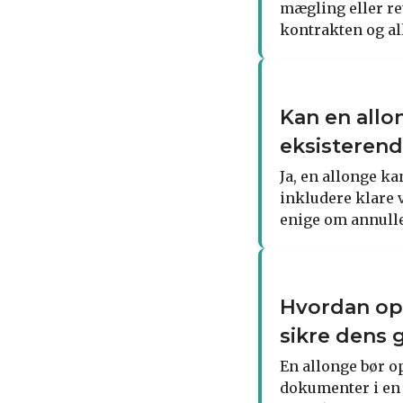
mægling eller ret
kontrakten og al
Kan en allo
eksisterend
Ja, en allonge ka
inkludere klare v
enige om annulle
Hvordan opb
sikre dens 
En allonge bør 
dokumenter i en s