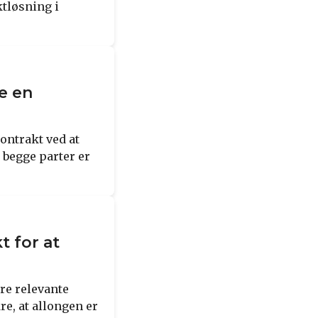
ktløsning i
e en
ontrakt ved at
t begge parter er
t for at
re relevante
re, at allongen er