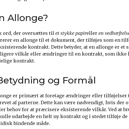
n Allonge?
k ord, der oversættes til
et stykke papir
eller
en vedhæftels
er en allonge til et dokument, der tilføjes som en tilfø
ksisterende kontrakt. Dette betyder, at en allonge er et
ligere vilkår eller ændringer til en kontrakt, som ikk
delige kontrakt.
Betydning og Formål
nge er primært at foretage ændringer eller tilføjelser t
revet af parterne. Dette kan være nødvendigt, hvis der 
r behov for at præcisere eksisterende vilkår. Ved at b
ulle udarbejde en helt ny kontrakt og i stedet tilføje d
ridisk bindende måde.