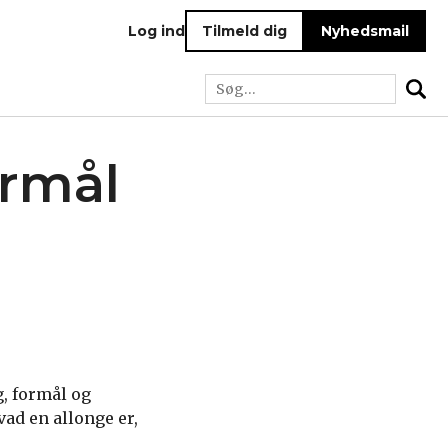
Log ind
Tilmeld dig
Nyhedsmail
ormål
, formål og
vad en allonge er,