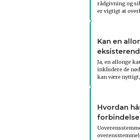
rådgivning og sik
er vigtigt at ov
Kan en allon
eksisterend
Ja, en allonge ka
inkludere de nød
kan være nyttigt
Hvordan hån
forbindelse
Uoverensstemmels
overensstemmels