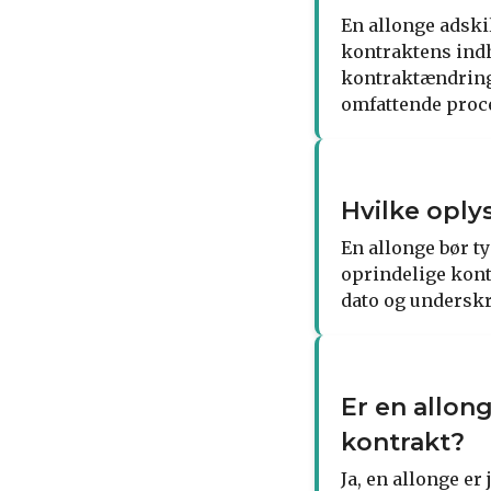
En allonge adski
kontraktens indho
kontraktændring 
omfattende proc
Hvilke oply
En allonge bør t
oprindelige kont
dato og underskri
Er en allo
kontrakt?
Ja, en allonge e