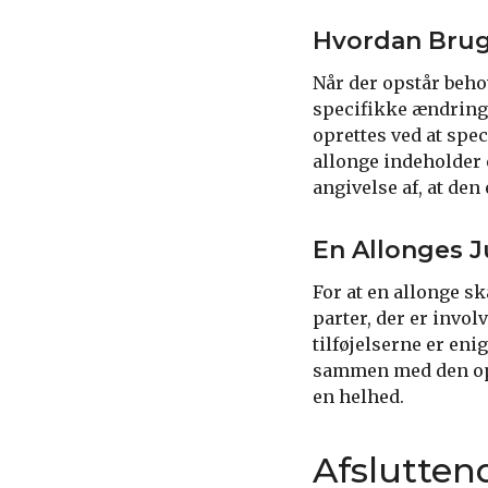
Hvordan Bruge
Når der opstår behov
specifikke ændringe
oprettes ved at spec
allonge indeholder 
angivelse af, at den 
En Allonges J
For at en allonge sk
parter, der er invol
tilføjelserne er eni
sammen med den opr
en helhed.
Afslutten