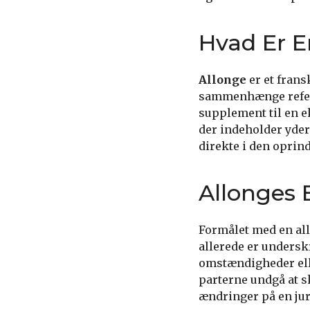
Hvad Er E
Allonge
er et frans
sammenhænge referer
supplement til en e
der indeholder yder
direkte i den oprin
Allonges 
Formålet med en allo
allerede er undersk
omstændigheder elle
parterne undgå at sk
ændringer på en ju