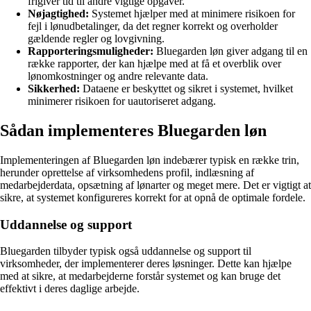
frigiver tid til andre vigtige opgaver.
Nøjagtighed:
Systemet hjælper med at minimere risikoen for
fejl i lønudbetalinger, da det regner korrekt og overholder
gældende regler og lovgivning.
Rapporteringsmuligheder:
Bluegarden løn giver adgang til en
række rapporter, der kan hjælpe med at få et overblik over
lønomkostninger og andre relevante data.
Sikkerhed:
Dataene er beskyttet og sikret i systemet, hvilket
minimerer risikoen for uautoriseret adgang.
Sådan implementeres Bluegarden løn
Implementeringen af Bluegarden løn indebærer typisk en række trin,
herunder oprettelse af virksomhedens profil, indlæsning af
medarbejderdata, opsætning af lønarter og meget mere. Det er vigtigt at
sikre, at systemet konfigureres korrekt for at opnå de optimale fordele.
Uddannelse og support
Bluegarden tilbyder typisk også uddannelse og support til
virksomheder, der implementerer deres løsninger. Dette kan hjælpe
med at sikre, at medarbejderne forstår systemet og kan bruge det
effektivt i deres daglige arbejde.