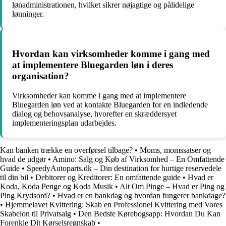
lønadministrationen, hvilket sikrer nøjagtige og pålidelige
lønninger.
Hvordan kan virksomheder komme i gang med
at implementere Bluegarden løn i deres
organisation?
Virksomheder kan komme i gang med at implementere
Bluegarden løn ved at kontakte Bluegarden for en indledende
dialog og behovsanalyse, hvorefter en skræddersyet
implementeringsplan udarbejdes.
Kan banken trække en overførsel tilbage?
•
Moms, momssatser og
hvad de udgør
•
Amino: Salg og Køb af Virksomhed – En Omfattende
Guide
•
SpeedyAutoparts.dk – Din destination for hurtige reservedele
til din bil
•
Debitorer og Kreditorer: En omfattende guide
•
Hvad er
Koda, Koda Penge og Koda Musik
•
Alt Om Pinge – Hvad er Ping og
Ping Krydsord?
•
Hvad er en bankdag og hvordan fungerer bankdage?
•
Hjemmelavet Kvittering: Skab en Professionel Kvittering med Vores
Skabelon til Privatsalg
•
Den Bedste Kørebogsapp: Hvordan Du Kan
Forenkle Dit Kørselsregnskab
•