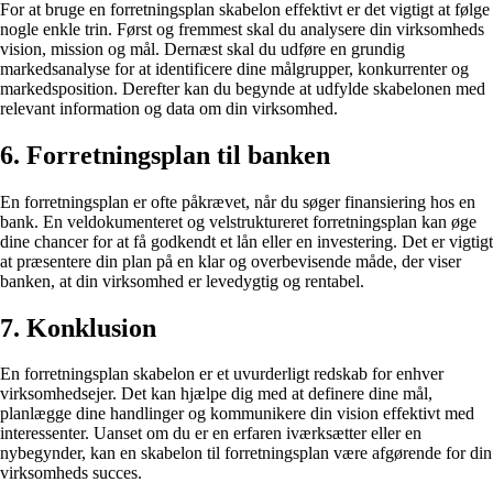
For at bruge en forretningsplan skabelon effektivt er det vigtigt at følge
nogle enkle trin. Først og fremmest skal du analysere din virksomheds
vision, mission og mål. Dernæst skal du udføre en grundig
markedsanalyse for at identificere dine målgrupper, konkurrenter og
markedsposition. Derefter kan du begynde at udfylde skabelonen med
relevant information og data om din virksomhed.
6. Forretningsplan til banken
En forretningsplan er ofte påkrævet, når du søger finansiering hos en
bank. En veldokumenteret og velstruktureret forretningsplan kan øge
dine chancer for at få godkendt et lån eller en investering. Det er vigtigt
at præsentere din plan på en klar og overbevisende måde, der viser
banken, at din virksomhed er levedygtig og rentabel.
7. Konklusion
En forretningsplan skabelon er et uvurderligt redskab for enhver
virksomhedsejer. Det kan hjælpe dig med at definere dine mål,
planlægge dine handlinger og kommunikere din vision effektivt med
interessenter. Uanset om du er en erfaren iværksætter eller en
nybegynder, kan en skabelon til forretningsplan være afgørende for din
virksomheds succes.