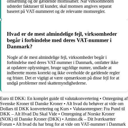
omsætning og de gældende momssatser. Når virksomheden
udsteder fakturaer til kunder, skal momsen angives separat
baseret på VAT-nummeret og de relevante momsregler.
Hvad er de mest almindelige fejl, virksomheder
begår i forbindelse med deres VAT-nummer i
Danmark?
Nogle af de mest almindelige fejl, virksomheder begår i
forbindelse med deres VAT-nummer i Danmark, omfatter ikke
at opdatere oplysninger, bruge ugyldige numre, undlade at
indberette moms korrekt og ikke overholde de gældende regler
og frister. Det er vigtigt at være opmærksom på disse fejl for at
undgå problemer med skattemyndighederne.
Euro til DKK: En komplet guide til valutakonvertering
•
Omregning af
Svenske Kroner til Danske Kroner
•
Alt hvad du behøver at vide om
Dollars til DKK konvertering og Kurs
•
Valutaomregner: Fra Pund til
DKK – Alt Hvad Du Skal Vide
•
Omregning af Norske Kroner
(NOK) til Danske Kroner (DKK)
•
Amino.dk – Dit Iværksætter
Forum
•
Alt hvad du har brug for at vide om VAT-nummer i Danmark