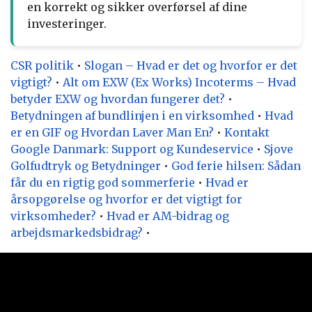
en korrekt og sikker overførsel af dine
investeringer.
CSR politik
•
Slogan – Hvad er det og hvorfor er det
vigtigt?
•
Alt om EXW (Ex Works) Incoterms – Hvad
betyder EXW og hvordan fungerer det?
•
Betydningen af bundlinjen i en virksomhed
•
Hvad
er en GIF og Hvordan Laver Man En?
•
Kontakt
Google Danmark: Support og Kundeservice
•
Sjove
Golfudtryk og Betydninger
•
God ferie hilsen: Sådan
får du en rigtig god sommerferie
•
Hvad er
årsopgørelse og hvorfor er det vigtigt for
virksomheder?
•
Hvad er AM-bidrag og
arbejdsmarkedsbidrag?
•