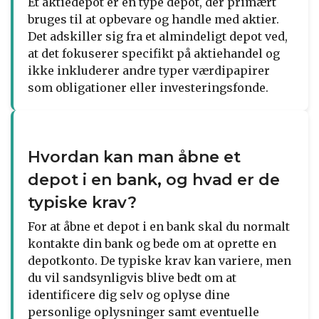
Et aktiedepot er en type depot, der primært
bruges til at opbevare og handle med aktier.
Det adskiller sig fra et almindeligt depot ved,
at det fokuserer specifikt på aktiehandel og
ikke inkluderer andre typer værdipapirer
som obligationer eller investeringsfonde.
Hvordan kan man åbne et
depot i en bank, og hvad er de
typiske krav?
For at åbne et depot i en bank skal du normalt
kontakte din bank og bede om at oprette en
depotkonto. De typiske krav kan variere, men
du vil sandsynligvis blive bedt om at
identificere dig selv og oplyse dine
personlige oplysninger samt eventuelle