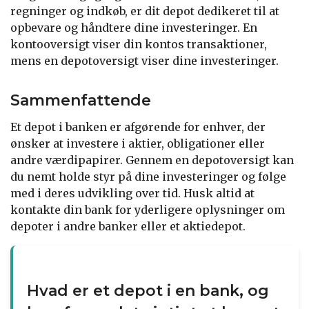
regninger og indkøb, er dit depot dedikeret til at
opbevare og håndtere dine investeringer. En
kontooversigt viser din kontos transaktioner,
mens en depotoversigt viser dine investeringer.
Sammenfattende
Et depot i banken er afgørende for enhver, der
ønsker at investere i aktier, obligationer eller
andre værdipapirer. Gennem en depotoversigt kan
du nemt holde styr på dine investeringer og følge
med i deres udvikling over tid. Husk altid at
kontakte din bank for yderligere oplysninger om
depoter i andre banker eller et aktiedepot.
Hvad er et depot i en bank, og