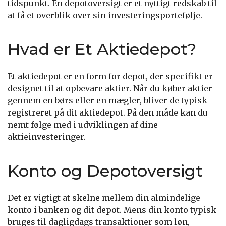
tidspunkt. En depotoversigt er et nyttigt redskab til
at få et overblik over sin investeringsportefølje.
Hvad er Et Aktiedepot?
Et aktiedepot er en form for depot, der specifikt er
designet til at opbevare aktier. Når du køber aktier
gennem en børs eller en mægler, bliver de typisk
registreret på dit aktiedepot. På den måde kan du
nemt følge med i udviklingen af dine
aktieinvesteringer.
Konto og Depotoversigt
Det er vigtigt at skelne mellem din almindelige
konto i banken og dit depot. Mens din konto typisk
bruges til dagligdags transaktioner som løn,