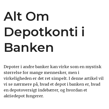
Alt Om
Depotkonti i
Banken
Depoter i andre banker kan virke som en mystisk
størrelse for mange mennesker, men i
virkeligheden er det ret simpelt. I denne artikel vil
vi se nærmere på, hvad et depot i banken er, hvad
en depotoversigt indebærer, og hvordan et
aktiedepot fungerer.