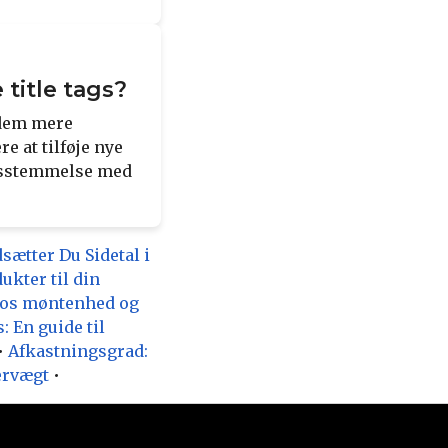
 title tags?
 dem mere
e at tilføje nye
rensstemmelse med
sætter Du Sidetal i
ukter til din
icos møntenhed og
 En guide til
•
Afkastningsgrad:
ervægt
•