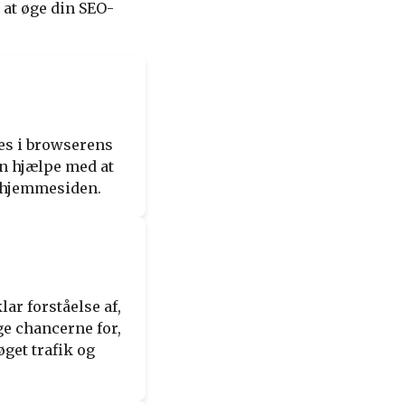
 at øge din SEO-
ses i browserens
an hjælpe med at
l hjemmesiden.
lar forståelse af,
ge chancerne for,
øget trafik og