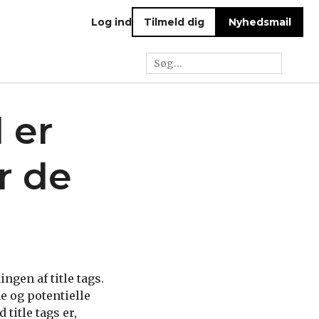
Log ind
Tilmeld dig
Nyhedsmail
 er
r de
ngen af title tags.
e og potentielle
title tags er,