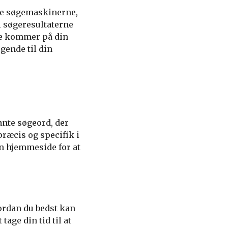
ælle søgemaskinerne,
i søgeresultaterne
 de kommer på din
øgende til din
vante søgeord, der
præcis og specifik i
din hjemmeside for at
vordan du bedst kan
age din tid til at