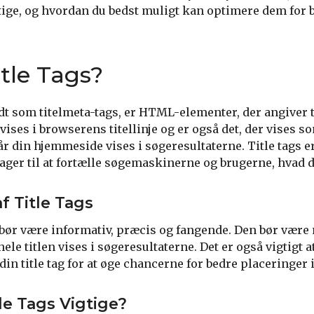
gtige, og hvordan du bedst muligt kan optimere dem for 
itle Tags?
ndt som titelmeta-tags, er HTML-elementer, der angiver t
vises i browserens titellinje og er også det, der vises s
r din hjemmeside vises i søgeresultaterne. Title tags er 
rager til at fortælle søgemaskinerne og brugerne, hvad 
f Title Tags
g bør være informativ, præcis og fangende. Den bør vær
 hele titlen vises i søgeresultaterne. Det er også vigtigt 
din title tag for at øge chancerne for bedre placeringer 
le Tags Vigtige?