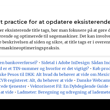
t practice for at opdatere eksisterende
r eksisterende title tags, bør man fokusere på at gøre
erende og optimerede til søgemaskiner. Det kan involver
 beskrivelsen af siden og sikre, at title tags er i ove
gemaskineoptimeringspraksis.
en bankoverførsel?
•
Sidetal i Adobe InDesign: Sådan Ind
 er et TIN-nummer og hvorfor er det vigtigt?
•
Køb prod
ke Pesos til DKK: Alt hvad du behøver at vide om Mex
CVR-registeret: Alt, du behøver at vide
•
Danske Webcams:
ede tjenester
•
Vektoriseret Fil: En Dybdegående Guide
at vide
•
Ladmeter: Beregning og udregning af lademet