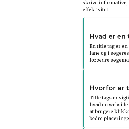
skrive informative,
effektivitet.
Hvad er en t
En title tag er 
fane og i søgere
forbedre søgemas
Hvorfor er t
Title tags er vig
hvad en webside 
at brugere klikke
bedre placeringe