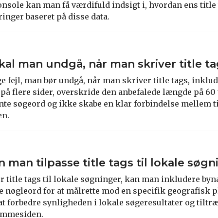
nsole kan man få værdifuld indsigt i, hvordan ens title
ringer baseret på disse data.
skal man undgå, når man skriver title t
 fejl, man bør undgå, når man skriver title tags, inklud
 på flere sider, overskride den anbefalede længde på 60 
nte søgeord og ikke skabe en klar forbindelse mellem ti
en.
 man tilpasse title tags til lokale søg
r title tags til lokale søgninger, kan man inkludere b
le nøgleord for at målrette mod en specifik geografisk p
t forbedre synligheden i lokale søgeresultater og tilt
jemmesiden.