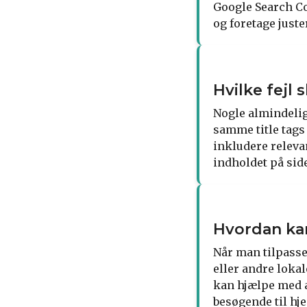
Google Search Co
og foretage juste
Hvilke fejl 
Nogle almindelige
samme title tags
inkludere releva
indholdet på sid
Hvordan kan
Når man tilpasse
eller andre loka
kan hjælpe med a
besøgende til h