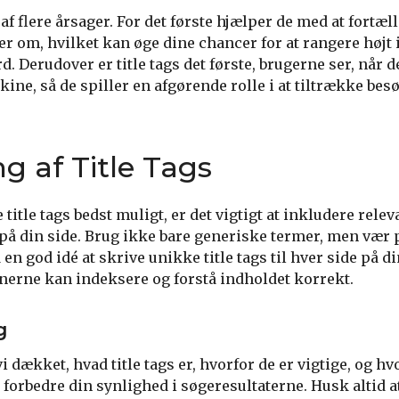
e af flere årsager. For det første hjælper de med at fort
er om, hvilket kan øge dine chancer for at rangere højt 
d. Derudover er title tags det første, brugerne ser, når
ine, så de spiller en afgørende rolle i at tiltrække bes
g af Title Tags
 title tags bedst muligt, er det vigtigt at inkludere rele
 på din side. Brug ikke bare generiske termer, men vær 
så en god idé at skrive unikke title tags til hver side på 
nerne kan indeksere og forstå indholdet korrekt.
g
vi dækket, hvad title tags er, hvorfor de er vigtige, og h
forbedre din synlighed i søgeresultaterne. Husk altid at t