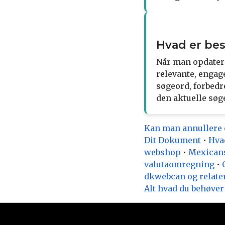
Hvad er bes
Når man opdatere
relevante, engag
søgeord, forbedre
den aktuelle sø
Kan man annullere 
Dit Dokument
•
Hvad
webshop
•
Mexicans
valutaomregning
•
dkwebcan og relater
Alt hvad du behøver 