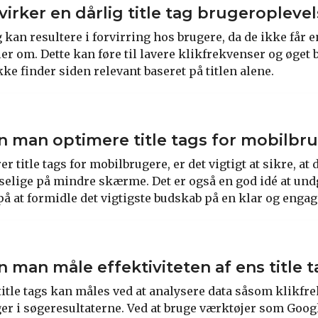
irker en dårlig title tag brugeropleve
ag kan resultere i forvirring hos brugere, da de ikke får 
r om. Dette kan føre til lavere klikfrekvenser og øget 
e finder siden relevant baseret på titlen alene.
 man optimere title tags for mobilbr
 title tags for mobilbrugere, er det vigtigt at sikre, at d
selige på mindre skærme. Det er også en god idé at un
på at formidle det vigtigste budskab på en klar og enga
 man måle effektiviteten af ens title 
 title tags kan måles ved at analysere data såsom klikfr
ger i søgeresultaterne. Ved at bruge værktøjer som Goog