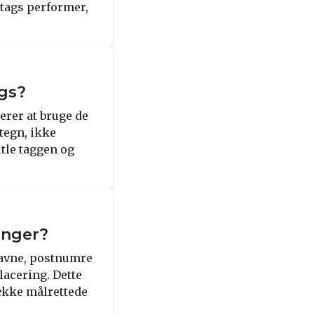
 tags performer,
ags?
erer at bruge de
tegn, ikke
tle taggen og
ninger?
ynavne, postnumre
lacering. Dette
række målrettede