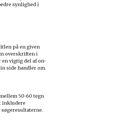
bedre synlighed i
itlen på en given
om overskriften i
en vigtig del af on-
din side handler om.
e mellem 50-60 tegn
at inkludere
i søgeresultaterne.