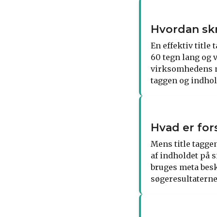
Hvordan skr
En effektiv title
60 tegn lang og 
virksomhedens na
taggen og indhol
Hvad er for
Mens title tagge
af indholdet på s
bruges meta besk
søgeresultaterne