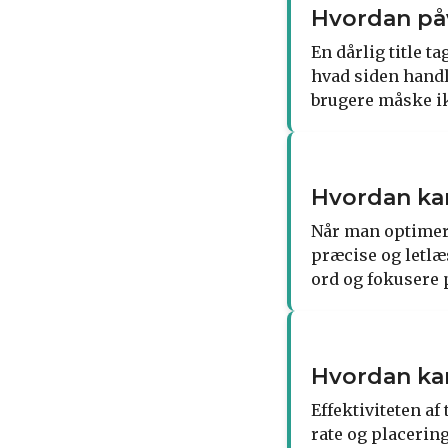
Hvordan påv
En dårlig title t
hvad siden handle
brugere måske ikk
Hvordan kan
Når man optimerer
præcise og letlæ
ord og fokusere 
Hvordan kan
Effektiviteten af
rate og placerin