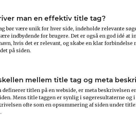
iver man en effektiv title tag?
 tag bør være unik for hver side, indeholde relevante sø
være indbydende for brugere. Det er også en god idé at i
vn, hvis det er relevant, og skabe en klar forbindelse 
det på siden.
skellen mellem title tag og meta beskr
n definerer titlen på en webside, er meta beskrivelsen e
iden. Mens title taggen er synlig i søgeresultaterne og 
rivelsen ofte som en opsummering af siden under title
.