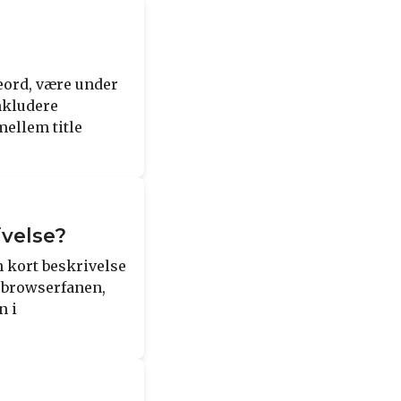
geord, være under
nkludere
mellem title
ivelse?
n kort beskrivelse
i browserfanen,
n i