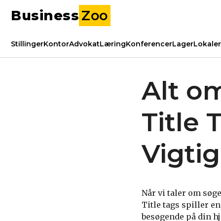
Business
Zoo
Stillinger
Kontor
Advokat
Læring
Konferencer
Lager
Lokaler
Alt om
Title 
Vigti
Når vi taler om søge
Title tags spiller 
besøgende på din hje