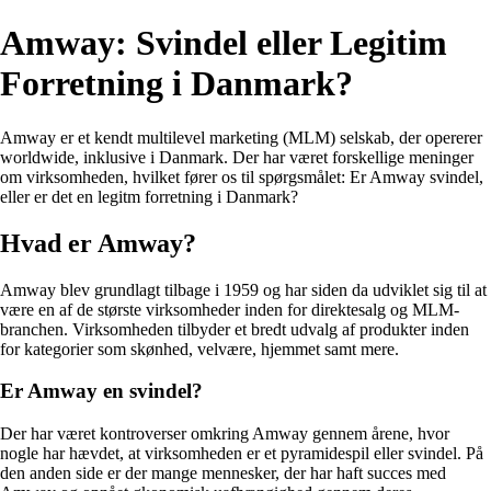
Amway: Svindel eller Legitim
Forretning i Danmark?
Amway er et kendt multilevel marketing (MLM) selskab, der opererer
worldwide, inklusive i Danmark. Der har været forskellige meninger
om virksomheden, hvilket fører os til spørgsmålet: Er Amway svindel,
eller er det en legitm forretning i Danmark?
Hvad er Amway?
Amway blev grundlagt tilbage i 1959 og har siden da udviklet sig til at
være en af de største virksomheder inden for direktesalg og MLM-
branchen. Virksomheden tilbyder et bredt udvalg af produkter inden
for kategorier som skønhed, velvære, hjemmet samt mere.
Er Amway en svindel?
Der har været kontroverser omkring Amway gennem årene, hvor
nogle har hævdet, at virksomheden er et pyramidespil eller svindel. På
den anden side er der mange mennesker, der har haft succes med