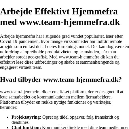
Arbejde Effektivt Hjemmefra
med www.team-hjemmefra.dk
Arbejde hjemmefra har i stigende grad vundet popularitet, især efter
Covid-19-pandemien, hvor mange virksomheder har indført remote
arbejde som en fast del af deres forretningsmodel. Det kan dog være en
udfordring at opretholde produktiviteten og teamånden, når man
arbejder spredt geografisk. Med www.team-hjemmefra.dk kan du
effektivt løse disse udfordringer og skabe et sammenhængende og
engageret virtuelt team.
Hvad tilbyder www.team-hjemmefra.dk?
www.team-hjemmefra.dk er en alt-i-et platform, der er designet til at
lette samarbejdet og kommunikationen mellem fjernarbejdere.
Platformen tilbyder en række nyttige funktioner og værktøjer,
herunder:
Projektstyring:
Opret og tildel opgaver, følg fremskridt og
deadlines.
Chat-funktion:
Kommuniker direkte med dine teammedlemmer