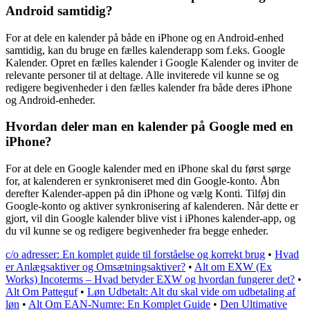
Android samtidig?
For at dele en kalender på både en iPhone og en Android-enhed
samtidig, kan du bruge en fælles kalenderapp som f.eks. Google
Kalender. Opret en fælles kalender i Google Kalender og inviter de
relevante personer til at deltage. Alle inviterede vil kunne se og
redigere begivenheder i den fælles kalender fra både deres iPhone
og Android-enheder.
Hvordan deler man en kalender på Google med en
iPhone?
For at dele en Google kalender med en iPhone skal du først sørge
for, at kalenderen er synkroniseret med din Google-konto. Åbn
derefter Kalender-appen på din iPhone og vælg Konti. Tilføj din
Google-konto og aktiver synkronisering af kalenderen. Når dette er
gjort, vil din Google kalender blive vist i iPhones kalender-app, og
du vil kunne se og redigere begivenheder fra begge enheder.
c/o adresser: En komplet guide til forståelse og korrekt brug
•
Hvad
er Anlægsaktiver og Omsætningsaktiver?
•
Alt om EXW (Ex
Works) Incoterms – Hvad betyder EXW og hvordan fungerer det?
•
Alt Om Patteguf
•
Løn Udbetalt: Alt du skal vide om udbetaling af
løn
•
Alt Om EAN-Numre: En Komplet Guide
•
Den Ultimative