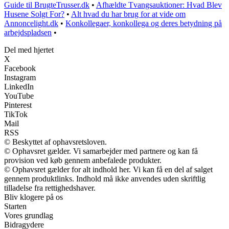
Guide til BrugteTrusser.dk
•
Afhældte Tvangsauktioner: Hvad Blev
Husene Solgt For?
•
Alt hvad du har brug for at vide om
Annoncelight.dk
•
Konkollegaer, konkollega og deres betydning på
arbejdspladsen
•
Del med hjertet
X
Facebook
Instagram
LinkedIn
YouTube
Pinterest
TikTok
Mail
RSS
© Beskyttet af ophavsretsloven.
© Ophavsret gælder. Vi samarbejder med partnere og kan få
provision ved køb gennem anbefalede produkter.
© Ophavsret gælder for alt indhold her. Vi kan få en del af salget
gennem produktlinks. Indhold må ikke anvendes uden skriftlig
tilladelse fra rettighedshaver.
Bliv klogere på os
Starten
Vores grundlag
Bidragydere