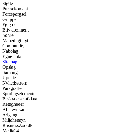
Støtte
Pressekontakt
Forespørgsel
Gruppe
Følg os
Bliv abonnent
SoMe
Månedligt nyt
Community
Nabolag
Egne links
Sitemap
Opslag
Samling
Update
Nyhedsstrøm
Paragraffer
Sporingselementer
Beskyttelse af data
Rettigheder
Aftalevilkår
Adgang
Miljøhensyn
BusinessZoo.dk
Media24