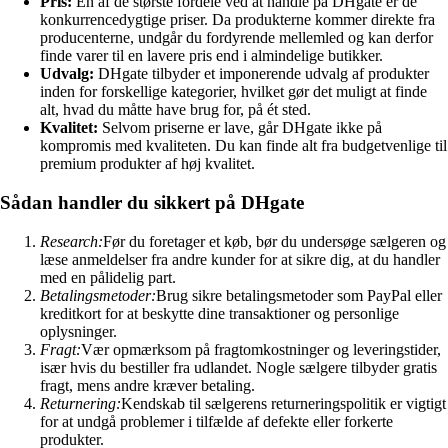
Pris:
En af de største fordele ved at handle på DHgate er de
konkurrencedygtige priser. Da produkterne kommer direkte fra
producenterne, undgår du fordyrende mellemled og kan derfor
finde varer til en lavere pris end i almindelige butikker.
Udvalg:
DHgate tilbyder et imponerende udvalg af produkter
inden for forskellige kategorier, hvilket gør det muligt at finde
alt, hvad du måtte have brug for, på ét sted.
Kvalitet:
Selvom priserne er lave, går DHgate ikke på
kompromis med kvaliteten. Du kan finde alt fra budgetvenlige til
premium produkter af høj kvalitet.
Sådan handler du sikkert på DHgate
Research:
Før du foretager et køb, bør du undersøge sælgeren og
læse anmeldelser fra andre kunder for at sikre dig, at du handler
med en pålidelig part.
Betalingsmetoder:
Brug sikre betalingsmetoder som PayPal eller
kreditkort for at beskytte dine transaktioner og personlige
oplysninger.
Fragt:
Vær opmærksom på fragtomkostninger og leveringstider,
især hvis du bestiller fra udlandet. Nogle sælgere tilbyder gratis
fragt, mens andre kræver betaling.
Returnering:
Kendskab til sælgerens returneringspolitik er vigtigt
for at undgå problemer i tilfælde af defekte eller forkerte
produkter.