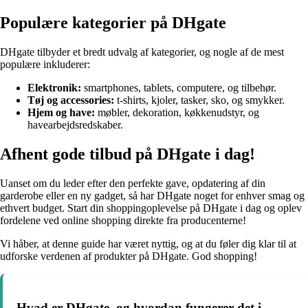
Populære kategorier på DHgate
DHgate tilbyder et bredt udvalg af kategorier, og nogle af de mest
populære inkluderer:
Elektronik:
smartphones, tablets, computere, og tilbehør.
Tøj og accessories:
t-shirts, kjoler, tasker, sko, og smykker.
Hjem og have:
møbler, dekoration, køkkenudstyr, og
havearbejdsredskaber.
Afhent gode tilbud på DHgate i dag!
Uanset om du leder efter den perfekte gave, opdatering af din
garderobe eller en ny gadget, så har DHgate noget for enhver smag og
ethvert budget. Start din shoppingoplevelse på DHgate i dag og oplev
fordelene ved online shopping direkte fra producenterne!
Vi håber, at denne guide har været nyttig, og at du føler dig klar til at
udforske verdenen af produkter på DHgate. God shopping!
Hvad er DHgate, og hvordan fungerer det i