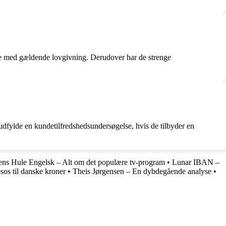
else med gældende lovgivning. Derudover har de strenge
 udfylde en kundetilfredshedsundersøgelse, hvis de tilbyder en
ns Hule Engelsk – Alt om det populære tv-program
•
Lunar IBAN –
esos til danske kroner
•
Theis Jørgensen – En dybdegående analyse
•