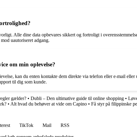
ortrolighed?
vorligt. Alle dine data opbevares sikkert og fortroligt i overensstemm
r mod uautoriseret adgang.
vice om min oplevelse?
velse, kan du enten kontakte dem direkte via telefon eller e-mail eller
upport til dig som kunde.
regler gælder?
•
Dubli – Den ultimative guide til online shopping
•
Løve
ark?
•
Alt hvad du behøver at vide om Capino
•
Få styr på filippinske p
terest
TikTok
Mail
RSS
 ved køb gennem anbefalede produkter.