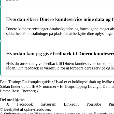
Hvordan sikrer Dinero kundeservice mine data og f
Dinero kundeservice tager databeskyttelse og fortrolighed meget al
sikkerhedsforanstaltninger på plads for at beskytte dine oplysninge
Hvordan kan jeg give feedback til Dinero kundeser
Hvis du ønsker at give feedback til Dinero kundeservice om din ople
sådan. Din feedback er værdifuld for at forbedre deres service og s
Beta Testing: En komplet guide
•
Hvad er et holdingselskab og hvilke 
Sådan finder du dit IBAN-nummer
•
Er Dropshipping Lovligt i Danm
Emma Rosa Thorborg
•
Del med hjertet
X
Facebook
Instagram
LinkedIn
YouTube
Pin
© Beskyttet af ophavsretsloven.
© Ophavsret gælder. Vi samarbejder med partnere og kan få provision