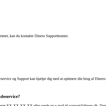
ammet, kan du kontakte Dinero Supportteamet.
undeservice og Support kan hjælpe dig med at optimere din brug af Diner
deservice?
eret XX-XX-XX-XX eller sende en e-mail til support@dinero.dk. Derudo