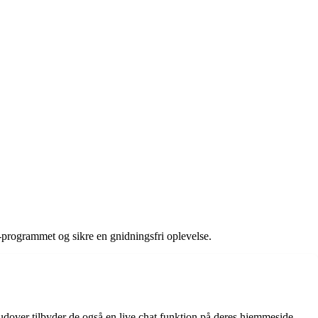
o-programmet og sikre en gnidningsfri oplevelse.
ver tilbyder de også en live chat funktion på deres hjemmeside,