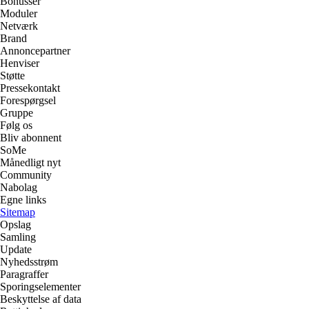
Bonusser
Moduler
Netværk
Brand
Annoncepartner
Henviser
Støtte
Pressekontakt
Forespørgsel
Gruppe
Følg os
Bliv abonnent
SoMe
Månedligt nyt
Community
Nabolag
Egne links
Sitemap
Opslag
Samling
Update
Nyhedsstrøm
Paragraffer
Sporingselementer
Beskyttelse af data