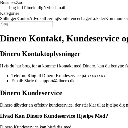
Business
Zoo
Log ind
Tilmeld dig
Nyhedsmail
Kategorier
Stillinger
Kontor
Advokat
Læring
Konferencer
Lager
Lokaler
Kommunikat
Dinero Kontakt, Kundeservice og
Dinero Kontaktoplysninger
Hvis du har brug for at komme i kontakt med Dinero, kan du benytte f
Telefon: Ring til Dinero Kundeservice på xxxxxxxx
Email: Skriv til support@dinero.dk
Dinero Kundeservice
Dinero tilbyder en effektiv kundeservice, der står klar til at hjælpe d
Hvad Kan Dinero Kundeservice Hjælpe Med?
Dinero Kundeservice kan bistå dig med: