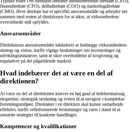
Typiske roller i en direktion omfatter administrerende direktør (CEO),
finansdirektør (CFO), driftsdirektør (COO) og marketingdirektør
(CMO). Hver direktør har et specifikt ansvarsområde og arbejder tæt
sammen med resten af direktionen for at sikre, at virksomhedens
overordnede mål opfyldes.
Ansvarsområder
Direktionens ansvarsområder inkluderer at fastlægge virksomhedens
strategi og vision, træffe vigtige beslutninger om investeringer og
udviklingsinitiativer, samt at sikre overholdelse af lovgivning og
regulativer på det pågældende marked.
Hvad indebærer det at være en del af
direktionen?
At være en del af direktionen kræver en høj grad af ledelsesmæssig
ekspertise, strategisk tænkning og evnen til at navigere i komplekse
forretningsmiljøer. Direktører i en direktion skal kunne samarbejde
effektivt, træffe velinformerede beslutninger og være i stand til at
omsætte strategier til konkrete handlinger.
Kompetencer og kvalifikationer