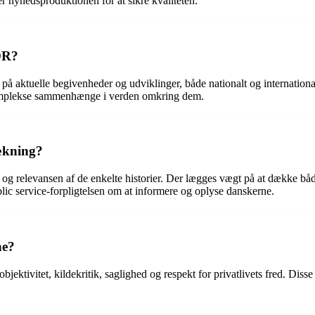
er nyhedsproduktionen for at sikre kvaliteten.
 DR?
 på aktuelle begivenheder og udviklinger, både nationalt og internationa
 komplekse sammenhænge i verden omkring dem.
ækning?
g relevansen af de enkelte historier. Der lægges vægt på at dække bå
lic service-forpligtelsen om at informere og oplyse danskerne.
ne?
tivitet, kildekritik, saglighed og respekt for privatlivets fred. Disse 