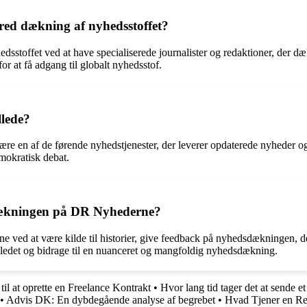
ed dækning af nyhedsstoffet?
stoffet ved at have specialiserede journalister og redaktioner, der dæk
r at få adgang til globalt nyhedsstof.
llede?
re en af de førende nyhedstjenester, der leverer opdaterede nyheder og a
mokratisk debat.
dækningen på DR Nyhederne?
d at være kilde til historier, give feedback på nyhedsdækningen, delta
ledet og bidrage til en nuanceret og mangfoldig nyhedsdækning.
til at oprette en Freelance Kontrakt
•
Hvor lang tid tager det at sende 
•
Advis DK: En dybdegående analyse af begrebet
•
Hvad Tjener en Re