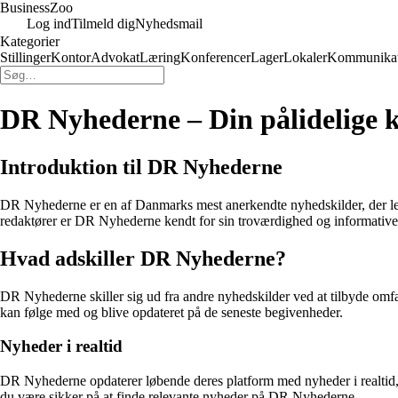
Business
Zoo
Log ind
Tilmeld dig
Nyhedsmail
Kategorier
Stillinger
Kontor
Advokat
Læring
Konferencer
Lager
Lokaler
Kommunikat
DR Nyhederne – Din pålidelige ki
Introduktion til DR Nyhederne
DR Nyhederne er en af Danmarks mest anerkendte nyhedskilder, der lever
redaktører er DR Nyhederne kendt for sin troværdighed og informative
Hvad adskiller DR Nyhederne?
DR Nyhederne skiller sig ud fra andre nyhedskilder ved at tilbyde omfa
kan følge med og blive opdateret på de seneste begivenheder.
Nyheder i realtid
DR Nyhederne opdaterer løbende deres platform med nyheder i realtid, så
du være sikker på at finde relevante nyheder på DR Nyhederne.