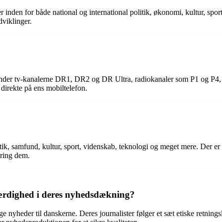
 inden for både national og international politik, økonomi, kultur, s
dviklinger.
under tv-kanalerne DR1, DR2 og DR Ultra, radiokanaler som P1 og P4
irekte på ens mobiltelefon.
, samfund, kultur, sport, videnskab, teknologi og meget mere. Der er f
ring dem.
ærdighed i deres nyhedsdækning?
 nyheder til danskerne. Deres journalister følger et sæt etiske retningsl