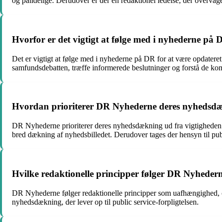
og pålidelige. Derudover er der en redaktionel ledelse, der overvåg
Hvorfor er det vigtigt at følge med i nyhederne på
Det er vigtigt at følge med i nyhederne på DR for at være opdateret
samfundsdebatten, træffe informerede beslutninger og forstå de
Hvordan prioriterer DR Nyhederne deres nyhedsd
DR Nyhederne prioriterer deres nyhedsdækning ud fra vigtigheden o
bred dækning af nyhedsbilledet. Derudover tages der hensyn til pub
Hvilke redaktionelle principper følger DR Nyheder
DR Nyhederne følger redaktionelle principper som uafhængighed, objek
nyhedsdækning, der lever op til public service-forpligtelsen.