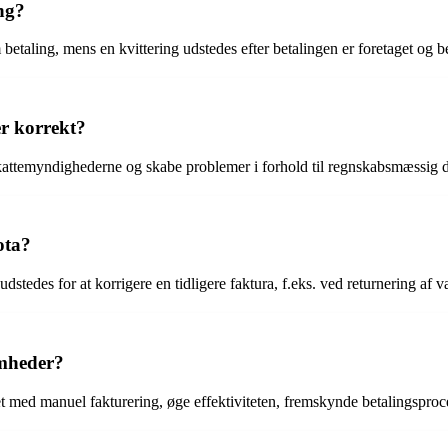
ing?
taling, mens en kvittering udstedes efter betalingen er foretaget og be
er korrekt?
ra skattemyndighederne og skabe problemer i forhold til regnskabsmæss
ota?
tedes for at korrigere en tidligere faktura, f.eks. ved returnering af var
omheder?
t med manuel fakturering, øge effektiviteten, fremskynde betalingsproc