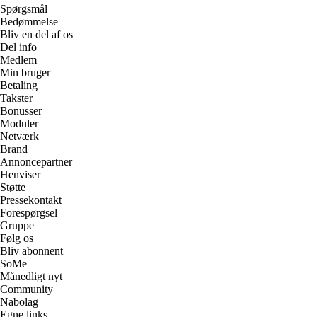
Spørgsmål
Bedømmelse
Bliv en del af os
Del info
Medlem
Min bruger
Betaling
Takster
Bonusser
Moduler
Netværk
Brand
Annoncepartner
Henviser
Støtte
Pressekontakt
Forespørgsel
Gruppe
Følg os
Bliv abonnent
SoMe
Månedligt nyt
Community
Nabolag
Egne links