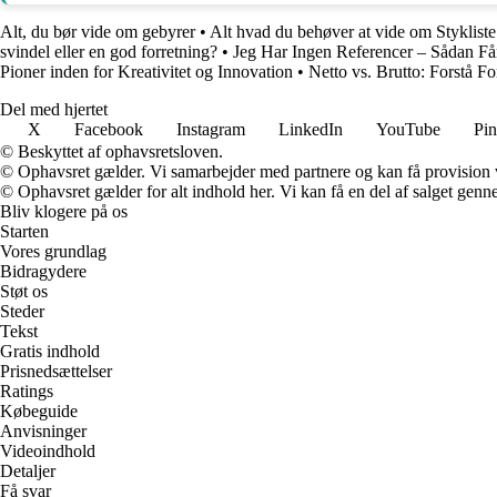
Alt, du bør vide om gebyrer
•
Alt hvad du behøver at vide om Stykliste 
svindel eller en god forretning?
•
Jeg Har Ingen Referencer – Sådan F
Pioner inden for Kreativitet og Innovation
•
Netto vs. Brutto: Forstå F
Del med hjertet
X
Facebook
Instagram
LinkedIn
YouTube
Pin
© Beskyttet af ophavsretsloven.
© Ophavsret gælder. Vi samarbejder med partnere og kan få provision
© Ophavsret gælder for alt indhold her. Vi kan få en del af salget genne
Bliv klogere på os
Starten
Vores grundlag
Bidragydere
Støt os
Steder
Tekst
Gratis indhold
Prisnedsættelser
Ratings
Købeguide
Anvisninger
Videoindhold
Detaljer
Få svar