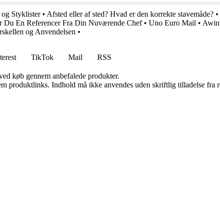
og Styklister
•
Afsted eller af sted? Hvad er den korrekte stavemåde?
år Du En Referencer Fra Din Nuværende Chef
•
Uno Euro Mail
•
Awin:
orskellen og Anvendelsen
•
terest
TikTok
Mail
RSS
 ved køb gennem anbefalede produkter.
m produktlinks. Indhold må ikke anvendes uden skriftlig tilladelse fra r