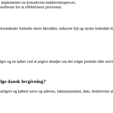
 implementer en konsekvent inddrivelsesproces.
ssoftware for at effektivisere processen.
n virksomheder forbedre deres likviditet, reducere fejl og styrke forhold
er og en køber ved at angive detaljer om det solgte produkt eller servi
ølge dansk lovgivning?
sælgers og købers navn og adresse, fakturanummer, dato, beskrivelse af 