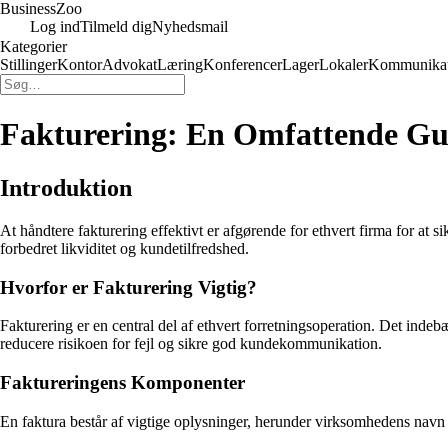
Business
Zoo
Log ind
Tilmeld dig
Nyhedsmail
Kategorier
Stillinger
Kontor
Advokat
Læring
Konferencer
Lager
Lokaler
Kommunikat
Fakturering: En Omfattende Guid
Introduktion
At håndtere fakturering effektivt er afgørende for ethvert firma for at 
forbedret likviditet og kundetilfredshed.
Hvorfor er Fakturering Vigtig?
Fakturering er en central del af ethvert forretningsoperation. Det indebær
reducere risikoen for fejl og sikre god kundekommunikation.
Faktureringens Komponenter
En faktura består af vigtige oplysninger, herunder virksomhedens navn o