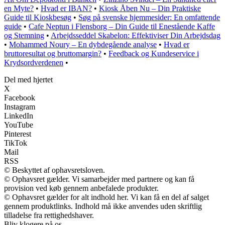
en Myte?
•
Hvad er IBAN?
•
Kiosk Åben Nu – Din Praktiske
Guide til Kioskbesøg
•
Søg på svenske hjemmesider: En omfattende
guide
•
Cafe Neptun i Flensborg – Din Guide til Enestående Kaffe
og Stemning
•
Arbejdsseddel Skabelon: Effektiviser Din Arbejdsdag
•
Mohammed Noury – En dybdegående analyse
•
Hvad er
bruttoresultat og bruttomargin?
•
Feedback og Kundeservice i
Krydsordverdenen
•
Del med hjertet
X
Facebook
Instagram
LinkedIn
YouTube
Pinterest
TikTok
Mail
RSS
© Beskyttet af ophavsretsloven.
© Ophavsret gælder. Vi samarbejder med partnere og kan få
provision ved køb gennem anbefalede produkter.
© Ophavsret gælder for alt indhold her. Vi kan få en del af salget
gennem produktlinks. Indhold må ikke anvendes uden skriftlig
tilladelse fra rettighedshaver.
Bliv klogere på os