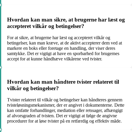
Hvordan kan man sikre, at brugerne har læst og
accepteret vilkår og betingelser?
For at sikre, at brugerne har læst og accepteret vilkår og
betingelser, kan man kræve, at de aktivt accepterer dem ved at
markere en boks eller foretage en handling, der viser deres
samtykke. Det er vigtigt at have en sporbarhed for brugernes
accept for at kunne håndhæve vilkårene ved tvister.
Hvordan kan man håndtere tvister relateret til
vilkår og betingelser?
Tvister relateret til vilkår og betingelser kan håndteres gennem
tvisteløsningsmekanismer, der er angivet i dokumenterne. Dette
kan omfatte forhandlinger, mediation eller retssager, afhængigt
af alvorsgraden af tvisten. Det er vigtigt at følge de angivne
procedurer for at løse tvister på en retfærdig og effektiv måde.