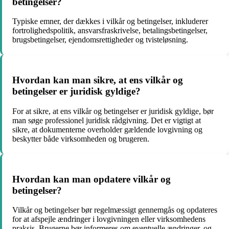
betingelser?
Typiske emner, der dækkes i vilkår og betingelser, inkluderer
fortrolighedspolitik, ansvarsfraskrivelse, betalingsbetingelser,
brugsbetingelser, ejendomsrettigheder og tvisteløsning.
Hvordan kan man sikre, at ens vilkår og
betingelser er juridisk gyldige?
For at sikre, at ens vilkår og betingelser er juridisk gyldige, bør
man søge professionel juridisk rådgivning. Det er vigtigt at
sikre, at dokumenterne overholder gældende lovgivning og
beskytter både virksomheden og brugeren.
Hvordan kan man opdatere vilkår og
betingelser?
Vilkår og betingelser bør regelmæssigt gennemgås og opdateres
for at afspejle ændringer i lovgivningen eller virksomhedens
praksis. Brugerne bør informeres om eventuelle ændringer, og