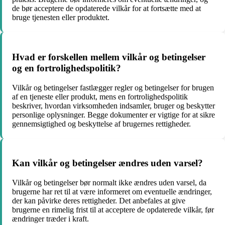
de bør acceptere de opdaterede vilkår for at fortsætte med at
bruge tjenesten eller produktet.
Hvad er forskellen mellem vilkår og betingelser
og en fortrolighedspolitik?
Vilkår og betingelser fastlægger regler og betingelser for brugen
af en tjeneste eller produkt, mens en fortrolighedspolitik
beskriver, hvordan virksomheden indsamler, bruger og beskytter
personlige oplysninger. Begge dokumenter er vigtige for at sikre
gennemsigtighed og beskyttelse af brugernes rettigheder.
Kan vilkår og betingelser ændres uden varsel?
Vilkår og betingelser bør normalt ikke ændres uden varsel, da
brugerne har ret til at være informeret om eventuelle ændringer,
der kan påvirke deres rettigheder. Det anbefales at give
brugerne en rimelig frist til at acceptere de opdaterede vilkår, før
ændringer træder i kraft.