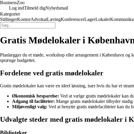
Business
Zoo
Log ind
Tilmeld dig
Nyhedsmail
Kategorier
Stillinger
Kontor
Advokat
Læring
Konferencer
Lager
Lokaler
Kommunikat
Gratis Mødelokaler i Københav
Planlægger du et møde, workshop eller arrangement i København og leder
sprænge budgettet.
Fordelene ved gratis mødelokaler
Gratis mødelokaler kan være en ideel løsning, især hvis du har et stramt
Økonomisk besparelse:
Ved at vælge gratis mødelokaler kan du
Adgang til faciliteter:
Mange gratis mødelokaler tilbyder stadig f
Miljøvenligt valg:
Ved at benytte gratis mødefaciliteter kan du bi
Udvalgte steder med gratis mødelokaler i
Biblioteker