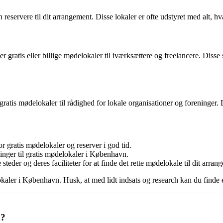
servere til dit arrangement. Disse lokaler er ofte udstyret med alt, hva
r gratis eller billige mødelokaler til iværksættere og freelancere. Diss
å gratis mødelokaler til rådighed for lokale organisationer og foreninge
r gratis mødelokaler og reserver i god tid.
inger til gratis mødelokaler i København.
 steder og deres faciliteter for at finde det rette mødelokale til dit arran
okaler i København. Husk, at med lidt indsats og research kan du finde eg
n?