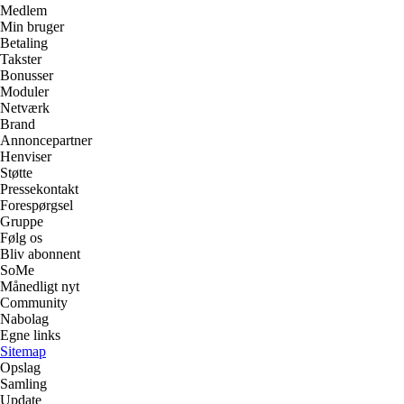
Medlem
Min bruger
Betaling
Takster
Bonusser
Moduler
Netværk
Brand
Annoncepartner
Henviser
Støtte
Pressekontakt
Forespørgsel
Gruppe
Følg os
Bliv abonnent
SoMe
Månedligt nyt
Community
Nabolag
Egne links
Sitemap
Opslag
Samling
Update