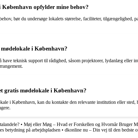
e i København opfylder mine behov?
behov, bør du undersøge lokalets størrelse, faciliteter, tilgængelighed
tis mødelokale i København?
have teknisk support til rådighed, såsom projektorer, lydanlæg eller int
arrangement.
 et gratis mødelokale i København?
kale i København, kan du kontakte den relevante institution eller sted, h
ugere.
talandele?
•
Møj eller Møg – Hvad er Forskellen og Hvornår Bruger
es betydning på arbejdspladsen
•
dkonline nu – Din vej til den bedste o