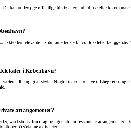
 Du kan undersøge offentlige biblioteker, kulturhuse eller kommunale lok
København?
ontakte den relevante institution eller sted, hvor lokalet er beliggend
ødelokaler i København?
riere afhængigt af stedet. Nogle steder kan have tidsbegrænsninger, kr
le.
private arrangementer?
der, workshops, foredrag og lignende professionelle arrangementer. Det 
riktioner på sådanne aktiviteter.