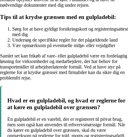
nødvendige dokumenter med dig under rejsen.
Tips til at krydse grænsen med en gulpladebil:
Sørg for at have gyldigt forsikringskort og registreringsattest
med dig
Undersøg de specifikke regler for det pågældende land
Vær opmærksom på eventuelle miljø- eller vejafgifter
Samlet set kan frikøb af vare- eller gulpladebil være en fordelagtig
løsning for virksomheder og medarbejdere, der har behov for
transportmidler til arbejdsrelaterede formål. Ved at have styr på
reglerne for at krydse grænser med firmabiler kan du sikre dig en
problemfri rejse.
Hvad er en gulpladebil, og hvad er reglerne for
at køre en gulpladebil over grænsen?
En gulpladebil er en varebil, der er registreret til privat brug,
men som også kan anvendes til erhvervsmæssige formål. Når
du kører en gulpladebil over grænsen, skal du være
opmærksom på reglerne for told, moms og registreringsafgift,