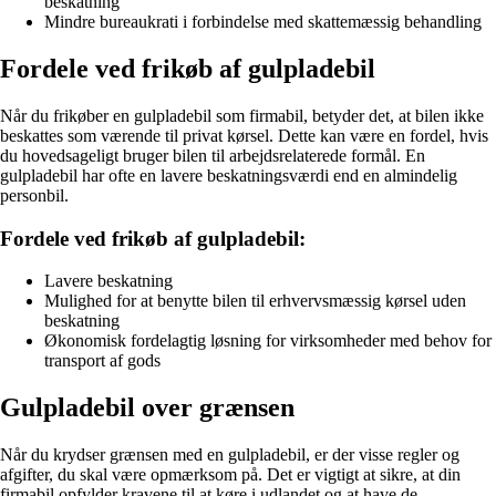
beskatning
Mindre bureaukrati i forbindelse med skattemæssig behandling
Fordele ved frikøb af gulpladebil
Når du frikøber en gulpladebil som firmabil, betyder det, at bilen ikke
beskattes som værende til privat kørsel. Dette kan være en fordel, hvis
du hovedsageligt bruger bilen til arbejdsrelaterede formål. En
gulpladebil har ofte en lavere beskatningsværdi end en almindelig
personbil.
Fordele ved frikøb af gulpladebil:
Lavere beskatning
Mulighed for at benytte bilen til erhvervsmæssig kørsel uden
beskatning
Økonomisk fordelagtig løsning for virksomheder med behov for
transport af gods
Gulpladebil over grænsen
Når du krydser grænsen med en gulpladebil, er der visse regler og
afgifter, du skal være opmærksom på. Det er vigtigt at sikre, at din
firmabil opfylder kravene til at køre i udlandet og at have de