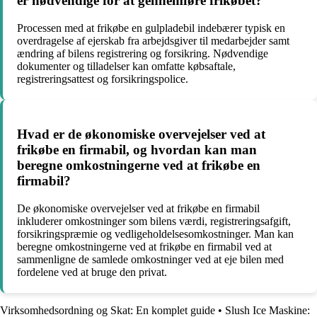
er nødvendige for at gennemføre frikøbet?
Processen med at frikøbe en gulpladebil indebærer typisk en
overdragelse af ejerskab fra arbejdsgiver til medarbejder samt
ændring af bilens registrering og forsikring. Nødvendige
dokumenter og tilladelser kan omfatte købsaftale,
registreringsattest og forsikringspolice.
Hvad er de økonomiske overvejelser ved at
frikøbe en firmabil, og hvordan kan man
beregne omkostningerne ved at frikøbe en
firmabil?
De økonomiske overvejelser ved at frikøbe en firmabil
inkluderer omkostninger som bilens værdi, registreringsafgift,
forsikringspræmie og vedligeholdelsesomkostninger. Man kan
beregne omkostningerne ved at frikøbe en firmabil ved at
sammenligne de samlede omkostninger ved at eje bilen med
fordelene ved at bruge den privat.
Virksomhedsordning og Skat: En komplet guide
•
Slush Ice Maskine: