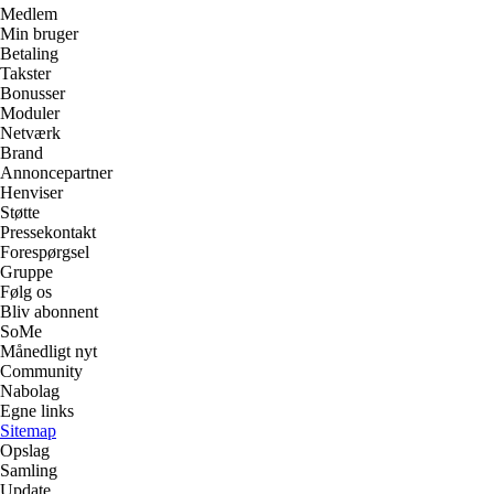
Medlem
Min bruger
Betaling
Takster
Bonusser
Moduler
Netværk
Brand
Annoncepartner
Henviser
Støtte
Pressekontakt
Forespørgsel
Gruppe
Følg os
Bliv abonnent
SoMe
Månedligt nyt
Community
Nabolag
Egne links
Sitemap
Opslag
Samling
Update