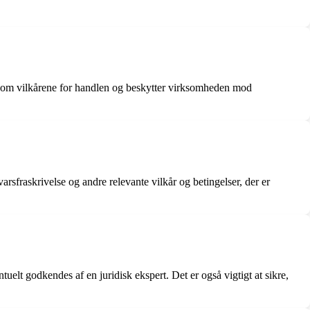
nige om vilkårene for handlen og beskytter virksomheden mod
arsfraskrivelse og andre relevante vilkår og betingelser, der er
elt godkendes af en juridisk ekspert. Det er også vigtigt at sikre,