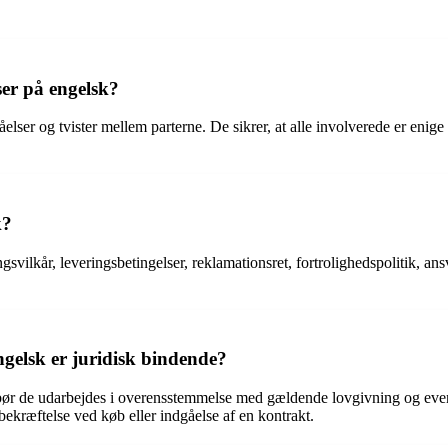
ser på engelsk?
tåelser og tvister mellem parterne. De sikrer, at alle involverede er e
k?
vilkår, leveringsbetingelser, reklamationsret, fortrolighedspolitik, ansv
gelsk er juridisk bindende?
, bør de udarbejdes i overensstemmelse med gældende lovgivning og eventu
 bekræftelse ved køb eller indgåelse af en kontrakt.