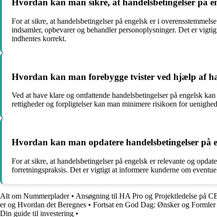
Hvordan kan man sikre, at handelsbetingelser på 
For at sikre, at handelsbetingelser på engelsk er i overensstemmel
indsamler, opbevarer og behandler personoplysninger. Det er vigtigt 
indhentes korrekt.
Hvordan kan man forebygge tvister ved hjælp af ha
Ved at have klare og omfattende handelsbetingelser på engelsk kan 
rettigheder og forpligtelser kan man minimere risikoen for uenighed
Hvordan kan man opdatere handelsbetingelser på e
For at sikre, at handelsbetingelser på engelsk er relevante og opd
forretningspraksis. Det er vigtigt at informere kunderne om eventuel
Alt om Nummerplader
•
Ansøgning til HA Pro og Projektledelse på C
er og Hvordan det Beregnes
•
Fortsat en God Dag: Ønsker og Formler
Din guide til investering
•