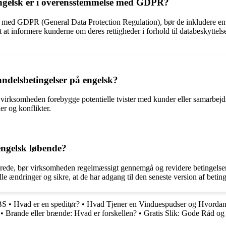
engelsk er i overensstemmelse med GDPR?
se med GDPR (General Data Protection Regulation), bør de inkludere en 
at informere kunderne om deres rettigheder i forhold til databeskyttels
ndelsbetingelser på engelsk?
virksomheden forebygge potentielle tvister med kunder eller samarbejds
er og konflikter.
ngelsk løbende?
aterede, bør virksomheden regelmæssigt gennemgå og revidere betingelse
le ændringer og sikre, at de har adgang til den seneste version af beting
BS
•
Hvad er en speditør?
•
Hvad Tjener en Vinduespudser og Hvordan
•
Brande eller brænde: Hvad er forskellen?
•
Gratis Slik: Gode Råd og