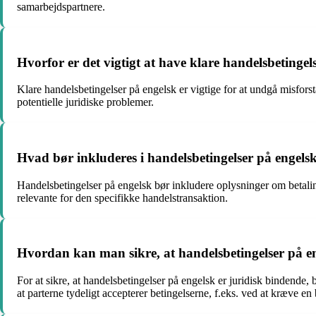
samarbejdspartnere.
Hvorfor er det vigtigt at have klare handelsbetingel
Klare handelsbetingelser på engelsk er vigtige for at undgå misfors
potentielle juridiske problemer.
Hvad bør inkluderes i handelsbetingelser på engels
Handelsbetingelser på engelsk bør inkludere oplysninger om betalings
relevante for den specifikke handelstransaktion.
Hvordan kan man sikre, at handelsbetingelser på en
For at sikre, at handelsbetingelser på engelsk er juridisk bindende
at parterne tydeligt accepterer betingelserne, f.eks. ved at kræve en