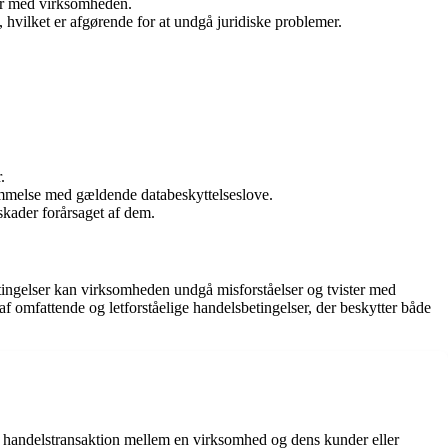
ler med virksomheden.
hvilket er afgørende for at undgå juridiske problemer.
.
emmelse med gældende databeskyttelseslove.
kader forårsaget af dem.
tingelser kan virksomheden undgå misforståelser og tvister med
af omfattende og letforståelige handelsbetingelser, der beskytter både
en handelstransaktion mellem en virksomhed og dens kunder eller