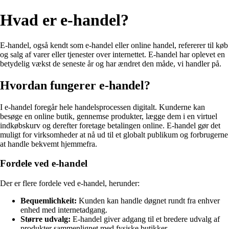
Hvad er e-handel?
E-handel, også kendt som e-handel eller online handel, refererer til køb
og salg af varer eller tjenester over internettet. E-handel har oplevet en
betydelig vækst de seneste år og har ændret den måde, vi handler på.
Hvordan fungerer e-handel?
I e-handel foregår hele handelsprocessen digitalt. Kunderne kan
besøge en online butik, gennemse produkter, lægge dem i en virtuel
indkøbskurv og derefter foretage betalingen online. E-handel gør det
muligt for virksomheder at nå ud til et globalt publikum og forbrugerne
at handle bekvemt hjemmefra.
Fordele ved e-handel
Der er flere fordele ved e-handel, herunder:
Bequemlichkeit:
Kunden kan handle døgnet rundt fra enhver
enhed med internetadgang.
Større udvalg:
E-handel giver adgang til et bredere udvalg af
produkter sammenlignet med fysiske butikker.