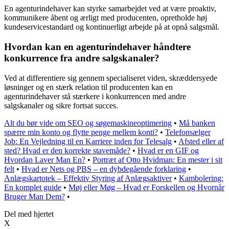
En agenturindehaver kan styrke samarbejdet ved at være proaktiv,
kommunikere åbent og ærligt med producenten, opretholde høj
kundeservicestandard og kontinuerligt arbejde på at opnå salgsmål.
Hvordan kan en agenturindehaver håndtere
konkurrence fra andre salgskanaler?
Ved at differentiere sig gennem specialiseret viden, skræddersyede
løsninger og en stærk relation til producenten kan en
agenturindehaver stå stærkere i konkurrencen med andre
salgskanaler og sikre fortsat succes.
Alt du bør vide om SEO og søgemaskineoptimering
•
Må banken
spærre min konto og flytte penge mellem konti?
•
Telefonsælger
Job: En Vejledning til en Karriere inden for Telesalg
•
Afsted eller af
sted? Hvad er den korrekte stavemåde?
•
Hvad er en GIF og
Hvordan Laver Man En?
•
Portræt af Otto Hvidman: En mester i sit
felt
•
Hvad er Nets og PBS – en dybdegående forklaring
•
Anlægskartotek – Effektiv Styring af Anlægsaktiver
•
Kambolering:
En komplet guide
•
Møj eller Møg – Hvad er Forskellen og Hvornår
Bruger Man Dem?
•
Del med hjertet
X