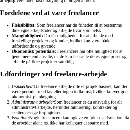
arbejdsgivere uden fast tilknytning til nogen af dem.
Fordelene ved at være freelancer
Fleksibilitet:
Som freelancer har du friheden til at bestemme
dine egne arbejdstider og arbejde hvor som helst.
Mangfoldighed:
Du får muligheden for at arbejde med
forskellige projekter og kunder, hvilket kan være både
udfordrende og givende.
Økonomisk potentiale:
Freelancere har ofte mulighed for at
tjene mere end ansatte, da de kan fastsætte deres egne priser og
arbejde på flere projekter samtidig.
Udfordringer ved freelance-arbejde
Usikkerhed:
Da freelance-arbejde ofte er projektbaseret, kan der
være perioder med lav eller ingen indkomst, hvilket kræver god
økonomisk planlægning.
Administrativt arbejde:
Som freelancer er du ansvarlig for alt
administrativt arbejde, herunder fakturering, kontrakter og
skattemæssige forpligtelser.
Isolation:
Nogle freelancere kan opleve en følelse af isolation, da
de arbejder alene og ikke har kollegaer at sparre med.