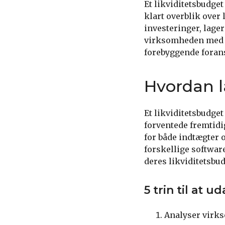
Et likviditetsbudge
klart overblik over
investeringer, lager
virksomheden med at
forebyggende forans
Hvordan l
Et likviditetsbudge
forventede fremtidig
for både indtægter o
forskellige softwa
deres likviditetsbu
5 trin til at 
Analyser virks