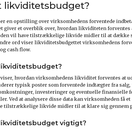
 likviditetsbudget?
t er en opstilling over virksomhedens forventede indbeta
t giver et overblik over, hvordan likviditeten forventes 
en vil have tilstrækkelige likvide midler til at dække 
andre ord viser likviditetsbudgettet virksomhedens for
 og cash flow.
 likviditetsbudget?
 viser, hvordan virksomhedens likviditet forventes at ud
uderer typisk poster som forventede indtægter fra salg,
tsomkostninger, investeringer og eventuelle finansielle 
aler. Ved at analysere disse data kan virksomheden få et 
e tilstrækkelige likvide midler til at klare sig gennem 
likviditetsbudget vigtigt?