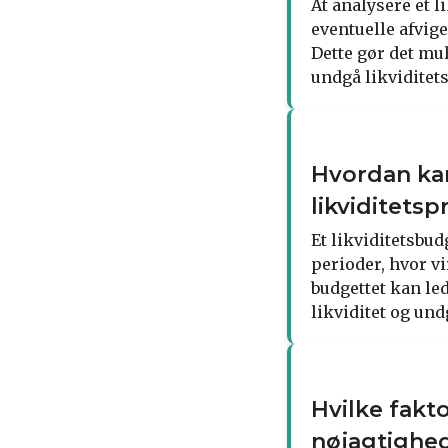
At analysere et 
eventuelle afvig
Dette gør det mul
undgå likviditet
Hvordan kan
likviditets
Et likviditetsbud
perioder, hvor v
budgettet kan led
likviditet og und
Hvilke fakt
nøjagtighe