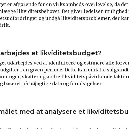
dget er afgørende for en virksomheds overlevelse, da de
nlægge likviditetsbehovet. Det giver ledelsen mulighed f
tetsudfordringer og undgå likviditetsproblemer, der kan
rift.
rbejdes et likviditetsbudget?
get udarbejdes ved at identificere og estimere alle forv
udgifter i en given periode. Dette kan omfatte salgsind
nninger, skatter og andre likviditetspåvirkende faktore
g baseret på nøjagtige data og forudsigelser.
målet med at analysere et likviditetsb