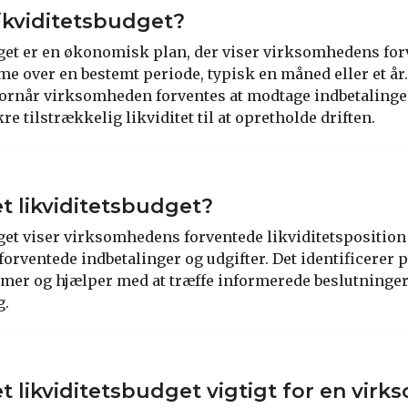
likviditetsbudget?
dget er en økonomisk plan, der viser virksomhedens fo
e over en bestemt periode, typisk en måned eller et år. 
vornår virksomheden forventes at modtage indbetalinge
kre tilstrækkelig likviditet til at opretholde driften.
et likviditetsbudget?
dget viser virksomhedens forventede likviditetsposition
orventede indbetalinger og udgifter. Det identificerer p
emer og hjælper med at træffe informerede beslutninge
g.
et likviditetsbudget vigtigt for en vir