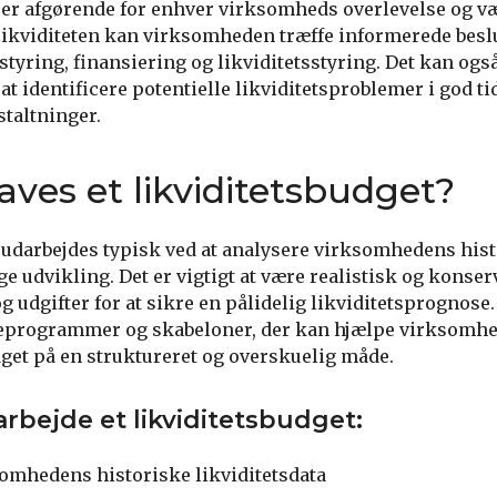
t er afgørende for enhver virksomheds overlevelse og væ
 likviditeten kan virksomheden træffe informerede bes
styring, finansiering og likviditetsstyring. Det kan ogs
 identificere potentielle likviditetsproblemer i god tid
taltninger.
aves et likviditetsbudget?
t udarbejdes typisk ved at analysere virksomhedens hist
e udvikling. Det er vigtigt at være realistisk og konser
g udgifter for at sikre en pålidelig likviditetsprognose.
reprogrammer og skabeloner, der kan hjælpe virksomhed
dget på en struktureret og overskuelig måde.
udarbejde et likviditetsbudget:
omhedens historiske likviditetsdata