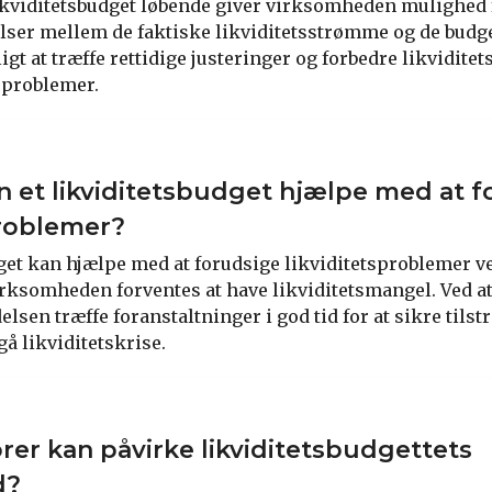
likviditetsbudget løbende giver virksomheden mulighed f
elser mellem de faktiske likviditetsstrømme og de budge
igt at træffe rettidige justeringer og forbedre likviditet
sproblemer.
 et likviditetsbudget hjælpe med at f
problemer?
get kan hjælpe med at forudsige likviditetsproblemer ve
irksomheden forventes at have likviditetsmangel. Ved a
elsen træffe foranstaltninger i god tid for at sikre tils
gå likviditetskrise.
orer kan påvirke likviditetsbudgettets
d?