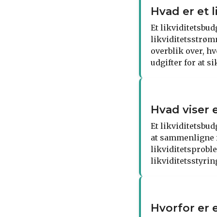
Hvad er et 
Et likviditetsbu
likviditetsstrømm
overblik over, h
udgifter for at si
Hvad viser 
Et likviditetsbu
at sammenligne f
likviditetsprobl
likviditetsstyrin
Hvorfor er 