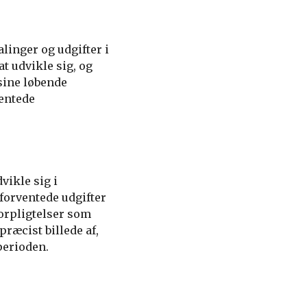
linger og udgifter i
at udvikle sig, og
sine løbende
ventede
vikle sig i
 forventede udgifter
forpligtelser som
præcist billede af,
perioden.