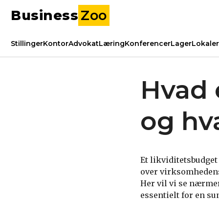
Business
Zoo
Stillinger
Kontor
Advokat
Læring
Konferencer
Lager
Lokaler
Hvad e
og hv
Et likviditetsbudge
over virksomhedens 
Her vil vi se nærmer
essentielt for en s