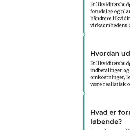
Et likviditetsbu
forudsige og pla
håndtere likvidi
virksomhedens d
Hvordan uda
Et likviditetsbud
indbetalinger og 
omkostninger, lø
være realistisk o
Hvad er for
løbende?