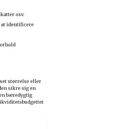
katter osv.
at identificere
forhold
et størrelse eller
den sikre sig en
 en bæredygtig
ikviditetsbudgettet