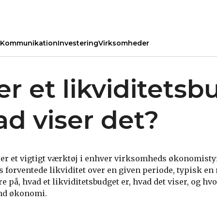
Kommunikation
Investering
Virksomheder
r et likviditets
ad viser det?
t er et vigtigt værktøj i enhver virksomheds økonomistyr
forventede likviditet over en given periode, typisk en m
e på, hvad et likviditetsbudget er, hvad det viser, og hvo
und økonomi.