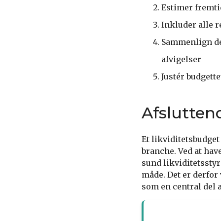
Estimer fremti
Inkluder alle 
Sammenlign det
afvigelser
Justér budgett
Afslutte
Et likviditetsbudge
branche. Ved at hav
sund likviditetssty
måde. Det er derfor 
som en central del