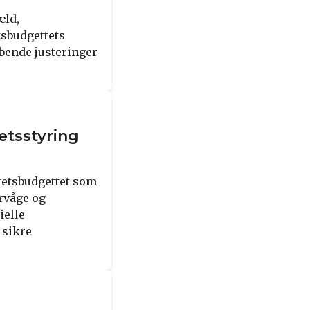
æld,
tsbudgettets
løbende justeringer
etsstyring
tetsbudgettet som
ervåge og
ielle
 sikre