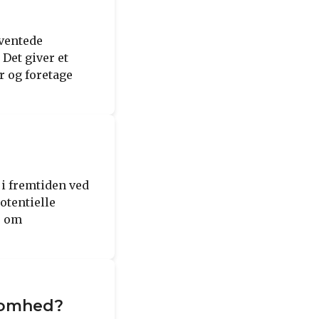
rventede
Det giver et
r og foretage
 i fremtiden ved
otentielle
r om
ksomhed?