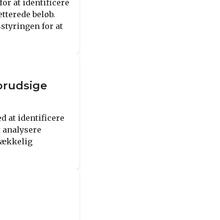
or at identificere
tterede beløb.
sstyringen for at
orudsige
d at identificere
t analysere
trækkelig