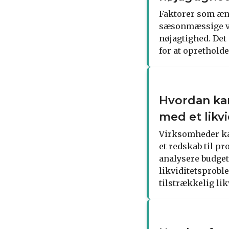
Faktorer som æn
sæsonmæssige var
nøjagtighed. Det 
for at opretholde
Hvordan kan
med et likv
Virksomheder kan
et redskab til pr
analysere budget
likviditetsproble
tilstrækkelig lik