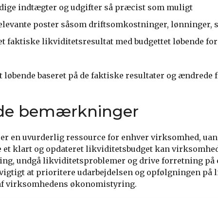
dige indtægter og udgifter så præcist som muligt
relevante poster såsom driftsomkostninger, lønninger, s
 faktiske likviditetsresultat med budgettet løbende for 
et løbende baseret på de faktiske resultater og ændrede 
nde bemærkninger
t er en uvurderlig ressource for enhver virksomhed, uans
e et klart og opdateret likviditetsbudget kan virksomhe
ring, undgå likviditetsproblemer og drive forretning på
vigtigt at prioritere udarbejdelsen og opfølgningen på l
 af virksomhedens økonomistyring.