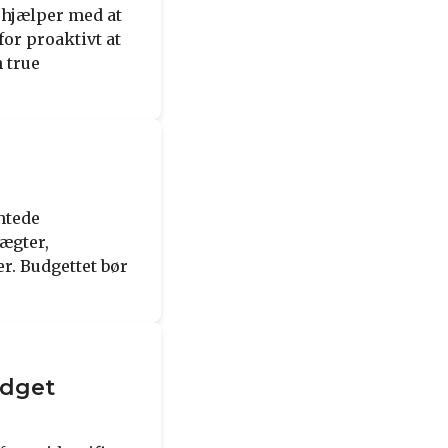
t hjælper med at
or proaktivt at
 true
entede
tægter,
r. Budgettet bør
udget