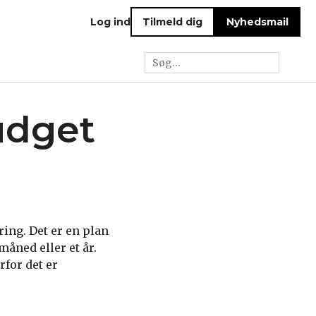
Log ind
Tilmeld dig
Nyhedsmail
budget
ing. Det er en plan
åned eller et år.
rfor det er