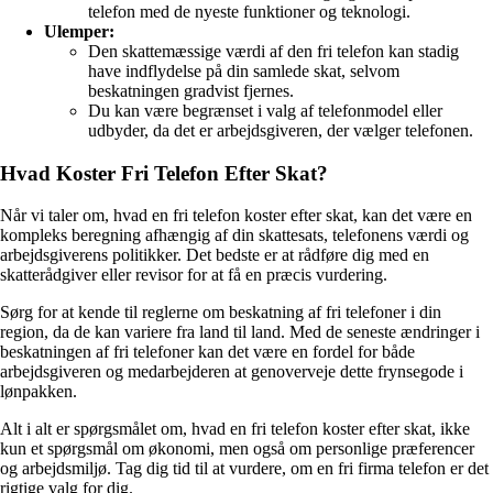
telefon med de nyeste funktioner og teknologi.
Ulemper:
Den skattemæssige værdi af den fri telefon kan stadig
have indflydelse på din samlede skat, selvom
beskatningen gradvist fjernes.
Du kan være begrænset i valg af telefonmodel eller
udbyder, da det er arbejdsgiveren, der vælger telefonen.
Hvad Koster Fri Telefon Efter Skat?
Når vi taler om, hvad en fri telefon koster efter skat, kan det være en
kompleks beregning afhængig af din skattesats, telefonens værdi og
arbejdsgiverens politikker. Det bedste er at rådføre dig med en
skatterådgiver eller revisor for at få en præcis vurdering.
Sørg for at kende til reglerne om beskatning af fri telefoner i din
region, da de kan variere fra land til land. Med de seneste ændringer i
beskatningen af fri telefoner kan det være en fordel for både
arbejdsgiveren og medarbejderen at genoverveje dette frynsegode i
lønpakken.
Alt i alt er spørgsmålet om, hvad en fri telefon koster efter skat, ikke
kun et spørgsmål om økonomi, men også om personlige præferencer
og arbejdsmiljø. Tag dig tid til at vurdere, om en fri firma telefon er det
rigtige valg for dig.