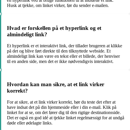
en hyperlink ved at bruge funktionen til at indsætte et link.
Husk at tjekke, om linket virker, før du sender e-mailen.
Hvad er forskellen på et hyperlink og et
almindeligt link?
Et hyperlink er et interaktivt link, der tillader brugeren at klikke
på det og blive ført direkte til den tilknyttede webside. Et
almindeligt link kan være en tekst eller et billede, der henviser
til en anden side, men det er ikke nødvendigvis interaktivt.
Hvordan kan man sikre, at et link virker
korrekt?
For at sikre, at et link virker korrekt, bør du teste det efter at
have indsat det på din hjemmeside eller i din e-mail. Klik på
linket for at se, om det fører dig til den rigtige destinationsside.
Det er også en god idé at tjekke linket regelmæssigt for at undgå
døde eller ødelagte links.