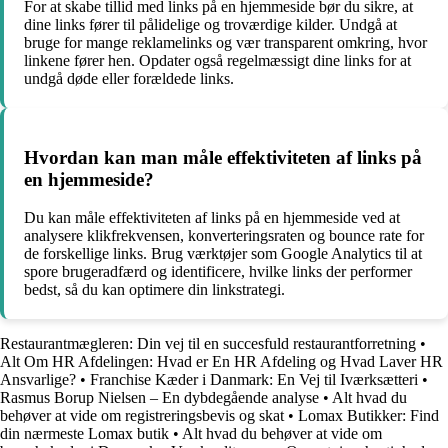
For at skabe tillid med links på en hjemmeside bør du sikre, at
dine links fører til pålidelige og troværdige kilder. Undgå at
bruge for mange reklamelinks og vær transparent omkring, hvor
linkene fører hen. Opdater også regelmæssigt dine links for at
undgå døde eller forældede links.
Hvordan kan man måle effektiviteten af links på
en hjemmeside?
Du kan måle effektiviteten af links på en hjemmeside ved at
analysere klikfrekvensen, konverteringsraten og bounce rate for
de forskellige links. Brug værktøjer som Google Analytics til at
spore brugeradfærd og identificere, hvilke links der performer
bedst, så du kan optimere din linkstrategi.
Restaurantmægleren: Din vej til en succesfuld restaurantforretning
•
Alt Om HR Afdelingen: Hvad er En HR Afdeling og Hvad Laver HR
Ansvarlige?
•
Franchise Kæder i Danmark: En Vej til Iværksætteri
•
Rasmus Borup Nielsen – En dybdegående analyse
•
Alt hvad du
behøver at vide om registreringsbevis og skat
•
Lomax Butikker: Find
din nærmeste Lomax butik
•
Alt hvad du behøver at vide om