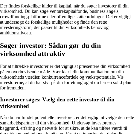
Der findes forskellige kilder til kapital, når du søger investorer til din
virksomhed. Du kan søge venturekapitalfonde, business angels,
crowdfunding-platforme eller offentlige støtteordninger. Det er vigtigt
at undersøge de forskellige muligheder og finde den rette
investeringsform, der passer til din virksomheds behov og
ambitionsniveau.
Søger investor: Sådan gør du din
virksomhed attraktiv
For at tiltrække investorer er det vigtigt at præsentere din virksomhed
på en overbevisende måde. Vær klar i din kommunikation om din
virksomheds værdier, konkurrencefordele og vækstpotentiale. Vis
investorerne, at du har styr på din forretning og at du har en solid plan
for fremtiden.
Investorer søges: Vælg den rette investor til din
virksomhed
Når du har fundet potentielle investorer, er det vigtigt at vælge den rette
samarbejdspartner til din virksomhed. Undersøg investorernes
baggrund, erfaring og netværk for at sikre, at de kan tilføre værdi til
din virksomhed ud over kapitalen. Vælg en investor, der deler din