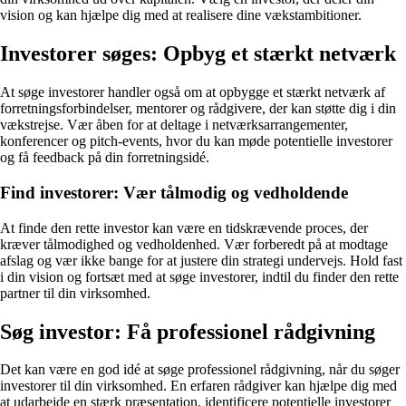
vision og kan hjælpe dig med at realisere dine vækstambitioner.
Investorer søges: Opbyg et stærkt netværk
At søge investorer handler også om at opbygge et stærkt netværk af
forretningsforbindelser, mentorer og rådgivere, der kan støtte dig i din
vækstrejse. Vær åben for at deltage i netværksarrangementer,
konferencer og pitch-events, hvor du kan møde potentielle investorer
og få feedback på din forretningsidé.
Find investorer: Vær tålmodig og vedholdende
At finde den rette investor kan være en tidskrævende proces, der
kræver tålmodighed og vedholdenhed. Vær forberedt på at modtage
afslag og vær ikke bange for at justere din strategi undervejs. Hold fast
i din vision og fortsæt med at søge investorer, indtil du finder den rette
partner til din virksomhed.
Søg investor: Få professionel rådgivning
Det kan være en god idé at søge professionel rådgivning, når du søger
investorer til din virksomhed. En erfaren rådgiver kan hjælpe dig med
at udarbejde en stærk præsentation, identificere potentielle investorer