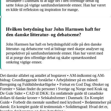
debattører i Danmark til at tage del i den offentlige debat og
sætte fokus på vigtige samfundsrelaterede emner. Han har været
en kilde til refleksion og inspiration for mange.
Hvilken betydning har John Harmsen haft for
den danske litteratur- og debatscene?
John Harmsen har haft en betydningsfuld rolle på den danske
litteratur- og debatscene ved at bidrage med skarpe analyser og
perspektiver på samfundsrelaterede emner. Han har været med
til at præge den offentlige debat og skabe opmærksomhed
omkring vigtige emner.
Det danske alfabet og antallet af bogstaver
•
AM-indkomst og AM-
bidrag: Grundlæggende forståelse
•
Arbejdstimer på en måned:
Beregning og Fuldtidsbeskæftigelse
•
Fortsat en God Dag: Ønsker og
Formler
•
Sådan finder du personer i Sverige og Norge med Krak og
De Gule Sider
•
CAD til DKK: En omfattende guide til canadiske
dollars til danske kroner
•
Selskabsformer i Danmark: En Komplet
Guide
•
Forbedr din mentale sundhed med krydsord
•
Bedømmelser på
dansk: En komplet guide til testimonials
•
Soliditetsgrad: Hvad det er,