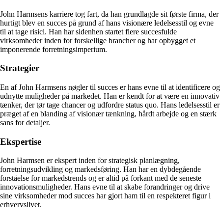
John Harmsens karriere tog fart, da han grundlagde sit første firma, der
hurtigt blev en succes på grund af hans visionære ledelsesstil og evne
til at tage risici. Han har sidenhen startet flere succesfulde
virksomheder inden for forskellige brancher og har opbygget et
imponerende forretningsimperium.
Strategier
En af John Harmsens nøgler til succes er hans evne til at identificere og
udnytte muligheder på markedet. Han er kendt for at være en innovativ
tænker, der tør tage chancer og udfordre status quo. Hans ledelsesstil er
præget af en blanding af visionær tænkning, hårdt arbejde og en stærk
sans for detaljer.
Ekspertise
John Harmsen er ekspert inden for strategisk planlægning,
forretningsudvikling og markedsføring. Han har en dybdegående
forståelse for markedstrends og er altid på forkant med de seneste
innovationsmuligheder. Hans evne til at skabe forandringer og drive
sine virksomheder mod succes har gjort ham til en respekteret figur i
erhvervslivet.