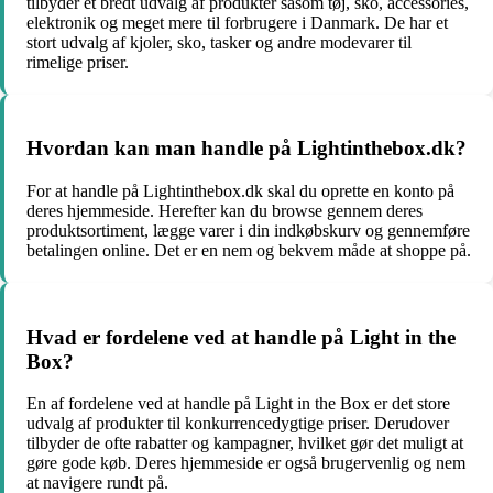
tilbyder et bredt udvalg af produkter såsom tøj, sko, accessories,
elektronik og meget mere til forbrugere i Danmark. De har et
stort udvalg af kjoler, sko, tasker og andre modevarer til
rimelige priser.
Hvordan kan man handle på Lightinthebox.dk?
For at handle på Lightinthebox.dk skal du oprette en konto på
deres hjemmeside. Herefter kan du browse gennem deres
produktsortiment, lægge varer i din indkøbskurv og gennemføre
betalingen online. Det er en nem og bekvem måde at shoppe på.
Hvad er fordelene ved at handle på Light in the
Box?
En af fordelene ved at handle på Light in the Box er det store
udvalg af produkter til konkurrencedygtige priser. Derudover
tilbyder de ofte rabatter og kampagner, hvilket gør det muligt at
gøre gode køb. Deres hjemmeside er også brugervenlig og nem
at navigere rundt på.