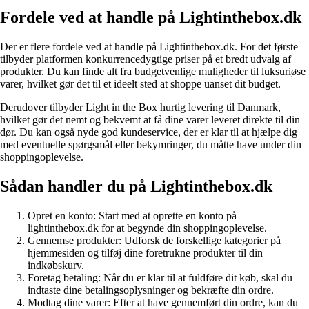
Fordele ved at handle på Lightinthebox.dk
Der er flere fordele ved at handle på Lightinthebox.dk. For det første
tilbyder platformen konkurrencedygtige priser på et bredt udvalg af
produkter. Du kan finde alt fra budgetvenlige muligheder til luksuriøse
varer, hvilket gør det til et ideelt sted at shoppe uanset dit budget.
Derudover tilbyder Light in the Box hurtig levering til Danmark,
hvilket gør det nemt og bekvemt at få dine varer leveret direkte til din
dør. Du kan også nyde god kundeservice, der er klar til at hjælpe dig
med eventuelle spørgsmål eller bekymringer, du måtte have under din
shoppingoplevelse.
Sådan handler du på Lightinthebox.dk
Opret en konto: Start med at oprette en konto på
lightinthebox.dk for at begynde din shoppingoplevelse.
Gennemse produkter: Udforsk de forskellige kategorier på
hjemmesiden og tilføj dine foretrukne produkter til din
indkøbskurv.
Foretag betaling: Når du er klar til at fuldføre dit køb, skal du
indtaste dine betalingsoplysninger og bekræfte din ordre.
Modtag dine varer: Efter at have gennemført din ordre, kan du