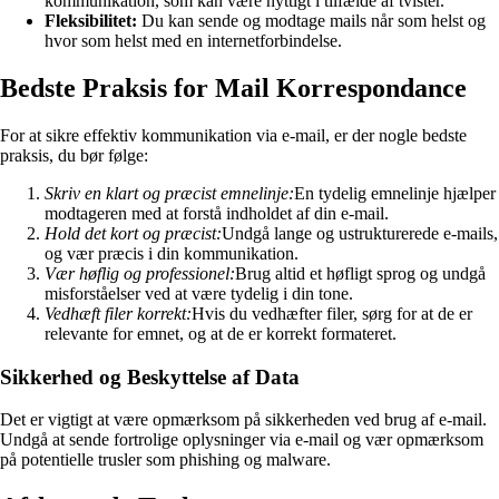
kommunikation, som kan være nyttigt i tilfælde af tvister.
Fleksibilitet:
Du kan sende og modtage mails når som helst og
hvor som helst med en internetforbindelse.
Bedste Praksis for Mail Korrespondance
For at sikre effektiv kommunikation via e-mail, er der nogle bedste
praksis, du bør følge:
Skriv en klart og præcist emnelinje:
En tydelig emnelinje hjælper
modtageren med at forstå indholdet af din e-mail.
Hold det kort og præcist:
Undgå lange og ustrukturerede e-mails,
og vær præcis i din kommunikation.
Vær høflig og professionel:
Brug altid et høfligt sprog og undgå
misforståelser ved at være tydelig i din tone.
Vedhæft filer korrekt:
Hvis du vedhæfter filer, sørg for at de er
relevante for emnet, og at de er korrekt formateret.
Sikkerhed og Beskyttelse af Data
Det er vigtigt at være opmærksom på sikkerheden ved brug af e-mail.
Undgå at sende fortrolige oplysninger via e-mail og vær opmærksom
på potentielle trusler som phishing og malware.