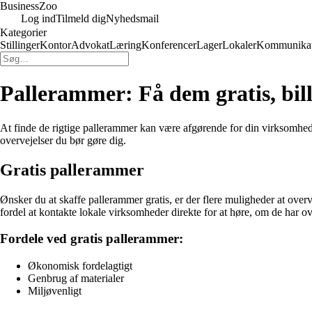
Business
Zoo
Log ind
Tilmeld dig
Nyhedsmail
Kategorier
Stillinger
Kontor
Advokat
Læring
Konferencer
Lager
Lokaler
Kommunikat
Pallerammer: Få dem gratis, bill
At finde de rigtige pallerammer kan være afgørende for din virksomheds
overvejelser du bør gøre dig.
Gratis pallerammer
Ønsker du at skaffe pallerammer gratis, er der flere muligheder at ove
fordel at kontakte lokale virksomheder direkte for at høre, om de har 
Fordele ved gratis pallerammer:
Økonomisk fordelagtigt
Genbrug af materialer
Miljøvenligt