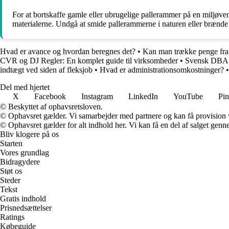
For at bortskaffe gamle eller ubrugelige pallerammer på en miljøve
materialerne. Undgå at smide pallerammerne i naturen eller brænde
Hvad er avance og hvordan beregnes det?
•
Kan man trække penge fra 
CVR og DJ Regler: En komplet guide til virksomheder
•
Svensk DBA: 
indtægt ved siden af fleksjob
•
Hvad er administrationsomkostninger?
Del med hjertet
X
Facebook
Instagram
LinkedIn
YouTube
Pin
© Beskyttet af ophavsretsloven.
© Ophavsret gælder. Vi samarbejder med partnere og kan få provision
© Ophavsret gælder for alt indhold her. Vi kan få en del af salget genne
Bliv klogere på os
Starten
Vores grundlag
Bidragydere
Støt os
Steder
Tekst
Gratis indhold
Prisnedsættelser
Ratings
Købeguide