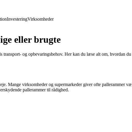
ion
Investering
Virksomheder
ige eller brugte
 transport- og opbevaringsbehov. Her kan du læse alt om, hvordan du ka
rveje. Mange virksomheder og supermarkeder giver ofte pallerammer væk g
overskydende pallerammer til rådighed.