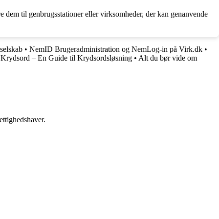
re dem til genbrugsstationer eller virksomheder, der kan genanvende
selskab
•
NemID Brugeradministration og NemLog-in på Virk.dk
•
Krydsord – En Guide til Krydsordsløsning
•
Alt du bør vide om
ettighedshaver.