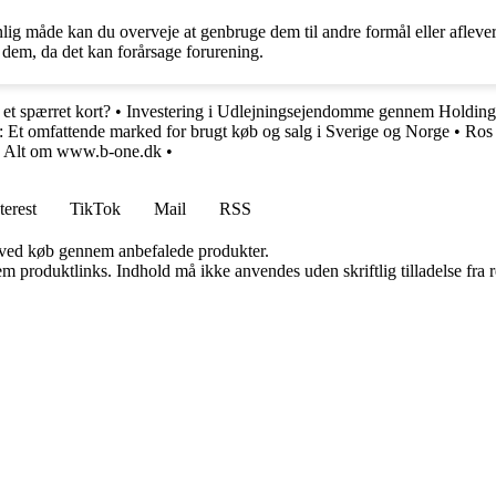
nlig måde kan du overveje at genbruge dem til andre formål eller afleve
 dem, da det kan forårsage forurening.
et spærret kort?
•
Investering i Udlejningsejendomme gennem Holding
Et omfattende marked for brugt køb og salg i Sverige og Norge
•
Ros 
•
Alt om www.b-one.dk
•
terest
TikTok
Mail
RSS
 ved køb gennem anbefalede produkter.
m produktlinks. Indhold må ikke anvendes uden skriftlig tilladelse fra r