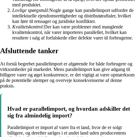
med produktet.
Lovlige spørgsmål:
Nogle gange kan parallelimport udfordre de
intellektuelle ejendomsrettigheder og distributøraftaler, hvilket
kan føre til retssager og juridiske konflikter.
Kvalitetskontrol:
Der kan være problemer med manglende
kvalitetskontrol, når varer importeres parallellet, hvilket kan
resultere i salg af forfalskede eller defekte varer til forbrugerne.
Afsluttende tanker
At forstå begrebet parallelimport er afgørende for både forbrugere og
virksomheder på markedet. Mens parallelimport kan give adgang til
billigere varer og øget konkurrence, er det vigtigt at være opmærksom
på de potentielle ulemper og overveje konsekvenserne af denne
praksis.
Hvad er parallelimport, og hvordan adskiller det
sig fra almindelig import?
Parallelimport er import af varer fra et land, hvor de er solgt
billigere, og derefter sælges i et andet land uden producentens