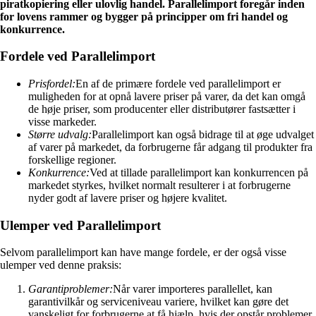
piratkopiering eller ulovlig handel. Parallelimport foregår inden
for lovens rammer og bygger på principper om fri handel og
konkurrence.
Fordele ved Parallelimport
Prisfordel:
En af de primære fordele ved parallelimport er
muligheden for at opnå lavere priser på varer, da det kan omgå
de høje priser, som producenter eller distributører fastsætter i
visse markeder.
Større udvalg:
Parallelimport kan også bidrage til at øge udvalget
af varer på markedet, da forbrugerne får adgang til produkter fra
forskellige regioner.
Konkurrence:
Ved at tillade parallelimport kan konkurrencen på
markedet styrkes, hvilket normalt resulterer i at forbrugerne
nyder godt af lavere priser og højere kvalitet.
Ulemper ved Parallelimport
Selvom parallelimport kan have mange fordele, er der også visse
ulemper ved denne praksis:
Garantiproblemer:
Når varer importeres parallellet, kan
garantivilkår og serviceniveau variere, hvilket kan gøre det
vanskeligt for forbrugerne at få hjælp, hvis der opstår problemer