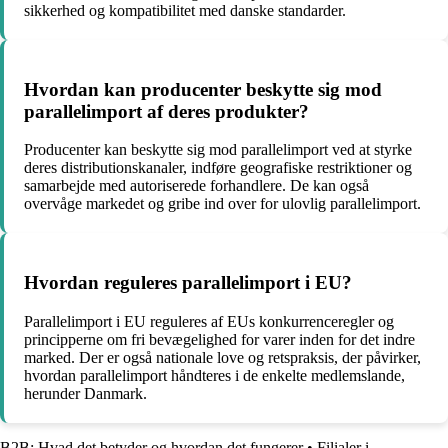
sikkerhed og kompatibilitet med danske standarder.
Hvordan kan producenter beskytte sig mod
parallelimport af deres produkter?
Producenter kan beskytte sig mod parallelimport ved at styrke
deres distributionskanaler, indføre geografiske restriktioner og
samarbejde med autoriserede forhandlere. De kan også
overvåge markedet og gribe ind over for ulovlig parallelimport.
Hvordan reguleres parallelimport i EU?
Parallelimport i EU reguleres af EUs konkurrenceregler og
principperne om fri bevægelighed for varer inden for det indre
marked. Der er også nationale love og retspraksis, der påvirker,
hvordan parallelimport håndteres i de enkelte medlemslande,
herunder Danmark.
B2B: Hvad det betyder og hvordan det fungerer
•
Filialer i