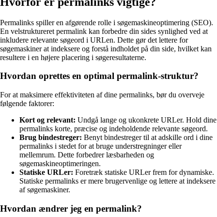
Hvorfor er permalinks vigtige?
Permalinks spiller en afgørende rolle i søgemaskineoptimering (SEO).
En velstruktureret permalink kan forbedre din sides synlighed ved at
inkludere relevante søgeord i URLen. Dette gør det lettere for
søgemaskiner at indeksere og forstå indholdet på din side, hvilket kan
resultere i en højere placering i søgeresultaterne.
Hvordan oprettes en optimal permalink-struktur?
For at maksimere effektiviteten af dine permalinks, bør du overveje
følgende faktorer:
Kort og relevant:
Undgå lange og ukonkrete URLer. Hold dine
permalinks korte, præcise og indeholdende relevante søgeord.
Brug bindestreger:
Benyt bindestreger til at adskille ord i dine
permalinks i stedet for at bruge understregninger eller
mellemrum. Dette forbedrer læsbarheden og
søgemaskineoptimeringen.
Statiske URLer:
Foretræk statiske URLer frem for dynamiske.
Statiske permalinks er mere brugervenlige og lettere at indeksere
af søgemaskiner.
Hvordan ændrer jeg en permalink?