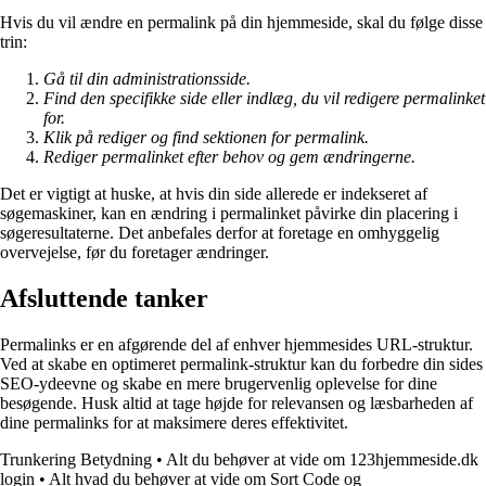
Hvis du vil ændre en permalink på din hjemmeside, skal du følge disse
trin:
Gå til din administrationsside.
Find den specifikke side eller indlæg, du vil redigere permalinket
for.
Klik på rediger og find sektionen for permalink.
Rediger permalinket efter behov og gem ændringerne.
Det er vigtigt at huske, at hvis din side allerede er indekseret af
søgemaskiner, kan en ændring i permalinket påvirke din placering i
søgeresultaterne. Det anbefales derfor at foretage en omhyggelig
overvejelse, før du foretager ændringer.
Afsluttende tanker
Permalinks er en afgørende del af enhver hjemmesides URL-struktur.
Ved at skabe en optimeret permalink-struktur kan du forbedre din sides
SEO-ydeevne og skabe en mere brugervenlig oplevelse for dine
besøgende. Husk altid at tage højde for relevansen og læsbarheden af
dine permalinks for at maksimere deres effektivitet.
Trunkering Betydning
•
Alt du behøver at vide om 123hjemmeside.dk
login
•
Alt hvad du behøver at vide om Sort Code og