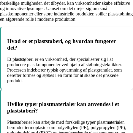
forskellige muligheder, det tilbyder, kan virksomheder skabe effektive
og innovative løsninger. Uanset om det drejer sig om små
plastkomponenter eller store industrielle produkter, spiller plaststøbning
en afgørende rolle i moderne produktion.
Hvad er et plaststøberi, og hvordan fungerer
det?
Et plaststøberi er en virksomhed, der specialiserer sig i at
producere plastkomponenter ved hjælp af støbningsteknikker.
Processen indebærer typisk opvarmning af plastgranulat, som
derefter formes og støbes i en form for at skabe det ønskede
produkt.
Hvilke typer plastmaterialer kan anvendes i et
plaststøberi?
Plaststøberier kan arbejde med forskellige typer plastmaterialer,
herunder termoplaste som polyethylen (PE), polypropylen (PP),
polyvinylchlorid (PVC) og termohærdende plast som epoxy og