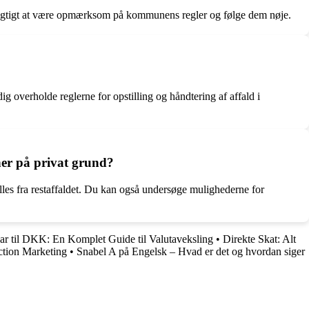
er vigtigt at være opmærksom på kommunens regler og følge dem nøje.
dig overholde reglerne for opstilling og håndtering af affald i
iner på privat grund?
killes fra restaffaldet. Du kan også undersøge mulighederne for
r til DKK: En Komplet Guide til Valutaveksling
•
Direkte Skat: Alt
ction Marketing
•
Snabel A på Engelsk – Hvad er det og hvordan siger