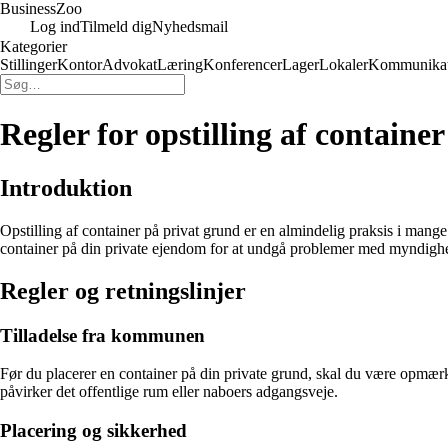
Business
Zoo
Log ind
Tilmeld dig
Nyhedsmail
Kategorier
Stillinger
Kontor
Advokat
Læring
Konferencer
Lager
Lokaler
Kommunikat
Regler for opstilling af containe
Introduktion
Opstilling af container på privat grund er en almindelig praksis i mange
container på din private ejendom for at undgå problemer med myndighe
Regler og retningslinjer
Tilladelse fra kommunen
Før du placerer en container på din private grund, skal du være opmærk
påvirker det offentlige rum eller naboers adgangsveje.
Placering og sikkerhed