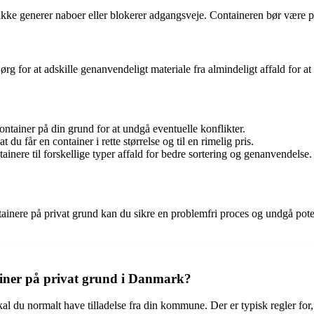
en ikke generer naboer eller blokerer adgangsveje. Containeren bør være 
. Sørg for at adskille genanvendeligt materiale fra almindeligt affald for
ontainer på din grund for at undgå eventuelle konflikter.
 du får en container i rette størrelse og til en rimelig pris.
tainere til forskellige typer affald for bedre sortering og genanvendelse.
ontainere på privat grund kan du sikre en problemfri proces og undgå pot
ntainer på privat grund i Danmark?
kal du normalt have tilladelse fra din kommune. Der er typisk regler fo