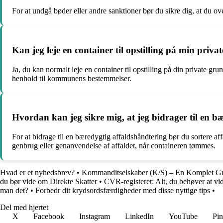
For at undgå bøder eller andre sanktioner bør du sikre dig, at du o
Kan jeg leje en container til opstilling på min priva
Ja, du kan normalt leje en container til opstilling på din private gru
henhold til kommunens bestemmelser.
Hvordan kan jeg sikre mig, at jeg bidrager til en b
For at bidrage til en bæredygtig affaldshåndtering bør du sortere af
genbrug eller genanvendelse af affaldet, når containeren tømmes.
Hvad er et nyhedsbrev?
•
Kommanditselskaber (K/S) – En Komplet G
du bør vide om Direkte Skatter
•
CVR-registeret: Alt, du behøver at vi
man det?
•
Forbedr dit krydsordsfærdigheder med disse nyttige tips
•
Del med hjertet
X
Facebook
Instagram
LinkedIn
YouTube
Pin