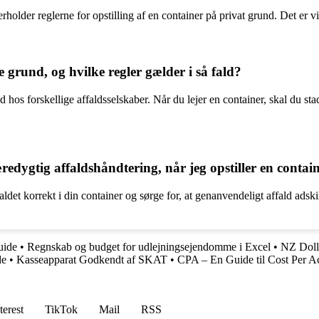
verholder reglerne for opstilling af en container på privat grund. Det 
te grund, og hvilke regler gælder i så fald?
nd hos forskellige affaldsselskaber. Når du lejer en container, skal du sta
æredygtig affaldshåndtering, når jeg opstiller en conta
faldet korrekt i din container og sørge for, at genanvendeligt affald ads
uide
•
Regnskab og budget for udlejningsejendomme i Excel
•
NZ Dolla
de
•
Kasseapparat Godkendt af SKAT
•
CPA – En Guide til Cost Per A
terest
TikTok
Mail
RSS