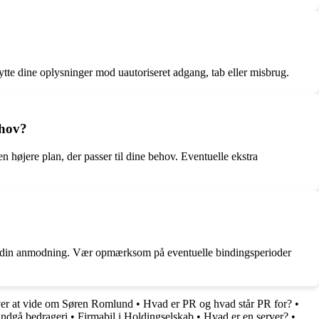
te dine oplysninger mod uautoriseret adgang, tab eller misbrug.
ehov?
højere plan, der passer til dine behov. Eventuelle ekstra
te din anmodning. Vær opmærksom på eventuelle bindingsperioder
ver at vide om Søren Romlund
•
Hvad er PR og hvad står PR for?
•
undgå bedrageri
•
Firmabil i Holdingselskab
•
Hvad er en server?
•