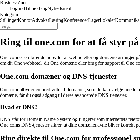
Business
Zoo
Log ind
Tilmeld dig
Nyhedsmail
Kategorier
Stillinger
Kontor
Advokat
Læring
Konferencer
Lager
Lokaler
Kommunikat
Ring til one.com for at få styr p
One.com er en førende udbyder af webhoteller og domæneløsninger på ma
om dit One webhotel, dit One domæne eller brug for support til One.co
One.com domæner og DNS-tjenester
One.com tilbyder en bred vifte af domæner, som du kan vælge imellem. 
domæne, får du også adgang til deres avancerede DNS-tjenester.
Hvad er DNS?
DNS står for Domain Name System og fungerer som internettets telefonb
One.coms DNS-tjenester sikrer, at dine domænenavne bliver korrekt peg
Ring direkte til One.com for professionel s