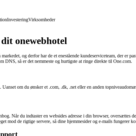
ion
Investering
Virksomheder
å dit onewebhotel
rkedet, og derfor har de et enestående kundeserviceteam, der er parat 
m DNS, så er det nemmeste og hurtigste at ringe direkte til One.com.
Uanset om du ønsker et .com, .dk, .net eller en anden topniveaudomæne
og. Når du indtaster en websides adresse i din browser, oversættes den
et mod de rigtige servere, så dine hjemmesider og e-mails fungerer kor
upport