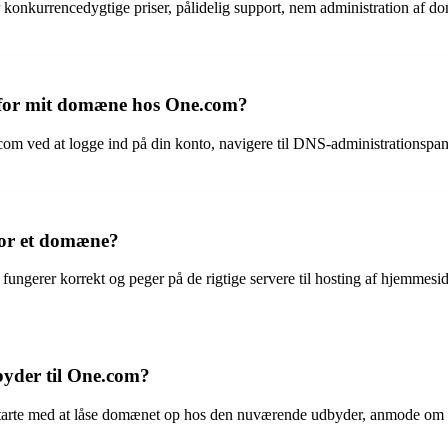
nkurrencedygtige priser, pålidelig support, nem administration af domæ
e for mit domæne hos One.com?
m ved at logge ind på din konto, navigere til DNS-administrationspan
 for et domæne?
fungerer korrekt og peger på de rigtige servere til hosting af hjemmesid
byder til One.com?
starte med at låse domænet op hos den nuværende udbyder, anmode om e