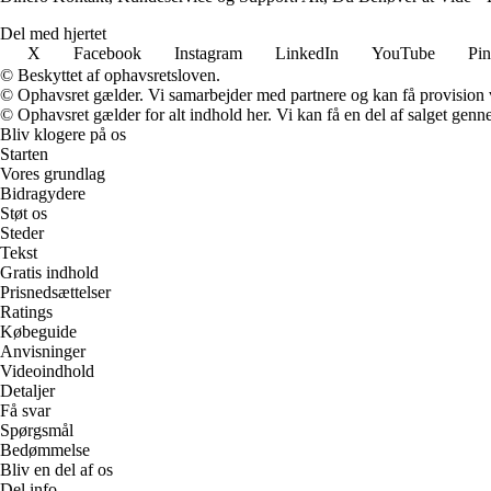
Del med hjertet
X
Facebook
Instagram
LinkedIn
YouTube
Pin
© Beskyttet af ophavsretsloven.
© Ophavsret gælder. Vi samarbejder med partnere og kan få provision
© Ophavsret gælder for alt indhold her. Vi kan få en del af salget genne
Bliv klogere på os
Starten
Vores grundlag
Bidragydere
Støt os
Steder
Tekst
Gratis indhold
Prisnedsættelser
Ratings
Købeguide
Anvisninger
Videoindhold
Detaljer
Få svar
Spørgsmål
Bedømmelse
Bliv en del af os
Del info