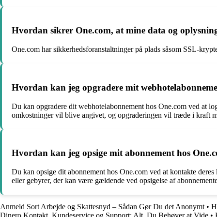
Hvordan sikrer One.com, at mine data og oplysninger
One.com har sikkerhedsforanstaltninger på plads såsom SSL-krypter
Hvordan kan jeg opgradere mit webhotelabonneme
Du kan opgradere dit webhotelabonnement hos One.com ved at logge 
omkostninger vil blive angivet, og opgraderingen vil træde i kraft
Hvordan kan jeg opsige mit abonnement hos One.com
Du kan opsige dit abonnement hos One.com ved at kontakte deres k
eller gebyrer, der kan være gældende ved opsigelse af abonnemente
Anmeld Sort Arbejde og Skattesnyd – Sådan Gør Du det Anonymt
•
H
Dinero Kontakt, Kundeservice og Support: Alt, Du Behøver at Vide
•