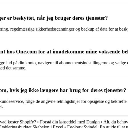
 er beskyttet, når jeg bruger deres tjenester?
ing, regelmæssige sikkerhedsscanninger og backup af data for at beskyt
nt hos One.com for at imødekomme mine voksende b
ind på din konto, navigere til abonnementsindstillingerne og vælge en 
 med det samme.
, hvis jeg ikke længere har brug for deres tjenester?
undeservice, følge de angivne retningslinjer for opsigelse og bekræf
t.
vad koster Shopify?
•
Forstå din lønseddel med Danløn
•
Alt, du behø
Etableringsbudget Skabelon i Excel
•
Eqology Svindel: En guide til at 