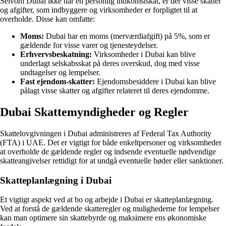
Selvom Dubai ikke har en personlig indkomstskat, er der visse skatter
og afgifter, som indbyggere og virksomheder er forpligtet til at
overholde. Disse kan omfatte:
Moms:
Dubai har en moms (merværdiafgift) på 5%, som er
gældende for visse varer og tjenesteydelser.
Erhvervsbeskatning:
Virksomheder i Dubai kan blive
underlagt selskabsskat på deres overskud, dog med visse
undtagelser og lempelser.
Fast ejendom-skatter:
Ejendomsbesiddere i Dubai kan blive
pålagt visse skatter og afgifter relateret til deres ejendomme.
Dubai Skattemyndigheder og Regler
Skattelovgivningen i Dubai administreres af Federal Tax Authority
(FTA) i UAE. Det er vigtigt for både enkeltpersoner og virksomheder
at overholde de gældende regler og indsende eventuelle nødvendige
skatteangivelser rettidigt for at undgå eventuelle bøder eller sanktioner.
Skatteplanlægning i Dubai
Et vigtigt aspekt ved at bo og arbejde i Dubai er skatteplanlægning.
Ved at forstå de gældende skatteregler og mulighederne for lempelser
kan man optimere sin skattebyrde og maksimere ens økonomiske