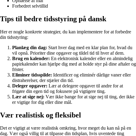
Opnåelse af mål
Forbedret selvtillid
Tips til bedre tidsstyring på dansk
Her er nogle konkrete strategier, du kan implementere for at forbedre
din tidsstyring:
Planlæg din dag:
Start hver dag med en klar plan for, hvad du
vil opnå. Prioriter dine opgaver og tildel tid til hver af dem.
Brug en kalender:
En elektronisk kalender eller en almindelig
papirkalender kan hjælpe dig med at holde styr på dine aftaler og
frister.
Eliminer tidsspilde:
Identificer og eliminér dårlige vaner eller
distraherelser, der stjæler din tid.
Deleger opgaver:
Lær at delegere opgaver til andre for at
frigøre din egen tid og fokusere på vigtigere ting.
Lær at sige nej:
Vær ikke bange for at sige nej til ting, der ikke
er vigtige for dig eller dine mål.
Vær realistisk og fleksibel
Det er vigtigt at være realistisk omkring, hvor meget du kan nå på en
dag. Vær også villig til at tilpasse din tidsplan, hvis uventede ting