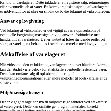
forhold til varelageret. Dette inkluderer at registrere salg, returneringer
eller eventuelle tab af varer. En korrekt regnskabsføring af varelageret
er nødvendig for at sikre en smidig og lovlig lukning af virksomheden.
Ansvar og lovgivning
Ved lukning af virksomhed er det vigtigt at være opmærksom på
eventuelle lovgivningsmæssige krav og ansvar i forbindelse med
håndtering af varelageret. Det er vigtigt at følge gældende regler og
sikre, at varelageret behandles i overensstemmelse med lovgivningen.
Afskaffelse af varelageret
Når virksomheden er lukket og varelageret er blevet håndteret korrekt,
kan der stadig være behov for at afskaffe eventuelle resterende varer.
Dette kan omfatte salg til opkøbere, donering til
velgørenhedsorganisationer eller andre metoder til bortskaffelse af de
sidste varer.
Miljømæssige hensyn
Det er vigtigt at tage hensyn til miljømæssige faktorer ved afskaffelse
af varelageret. Dette kan omfatte genbrug af materialer, korrekt
bortskaffelse af farlige stoffer og overholdelse af miljøvenlige