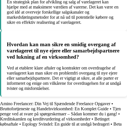
En strategisk plan for afvikling og salg af varelageret kan
hjælpe med at maksimere værdien af varerne. Det kan være en
god idé at overveje forskellige salgskanaler og
markedsføringsmetoder for at nå ud til potentielle købere og
sikre en effektiv realisering af varelageret.
Hvordan kan man sikre en smidig overgang af
varelageret til nye ejere eller samarbejdspartnere
ved lukning af en virksomhed?
Ved at etablere klare aftaler og kontrakter om overdragelse af
varelageret kan man sikre en problemfri overgang til nye ejere
eller samarbejdspartnere. Det er vigtigt at sikre, at alle parter er
informeret og enige om vilkårene for overdragelsen for at undgå
tvister og misforståelser.
Amino Freelancer: Din Vej til Spændende Freelance Opgaver
•
Bruttofortjeneste og Handelsvirksomhed: En Komplet Guide
•
Tjen
penge ved at svare på spørgeskemaer – Sådan kommer du i gang!
•
Kreditskamlen og kreditvurdering af virksomheder
•
Betinget
købsaftale
•
Eqology Svindel: En guide til at undgå bedrageri
•
Beta