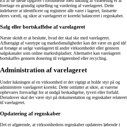
En af de første opgaver i forbindelse med lukning af viraeteting er at
foretage en grundig optælling og vurdering af varelageret. Dette
indebærer at identificere og registrere alle varer i lageret, fastsætte
deres værdi, og sikre at varelageret er korrekt balanceret i regnskabet.
Salg eller bortskaffelse af varelageret
Næste skridt er at beslutte, hvad der skal ske med varelageret.
Afhængigt af varetype og markedsmuligheder kan det være en god idé
at forsøge at sælge varelageret til andre virksomheder eller gennem
salgskanaler som online markedspladser. Alternativt kan varelageret
bortskaffes gennem donering til velgørenhed eller recycling.
Administration af varelageret
Under lukningen af en virksomhed er det vigtigt at holde styr på og
administrere varelageret korrekt. Dette omfatter at sikre, at varerne
opbevares forsvarligt for at undgå beskadigelse, tyveri eller forfald.
Derudover skal der være styr på dokumentation og regnskaber relateret
til varelageret.
Opdatering af regnskaber
Det er afgørende, at virksomhedens regnskaber opdateres løbende i