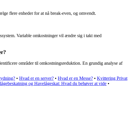
ælge flere enheder for at nå break-even, og omvendt.
ssystem. Variable omkostninger vil ændre sig i takt med
er?
dentificere områder til omkostningsreduktion. En grundig analyse af
tydning?
•
Hvad er en server?
•
Hvad er en Messe?
•
Kvittering Privat
ågebeskatning og Havelågeskat: Hvad du behøver at vide
•