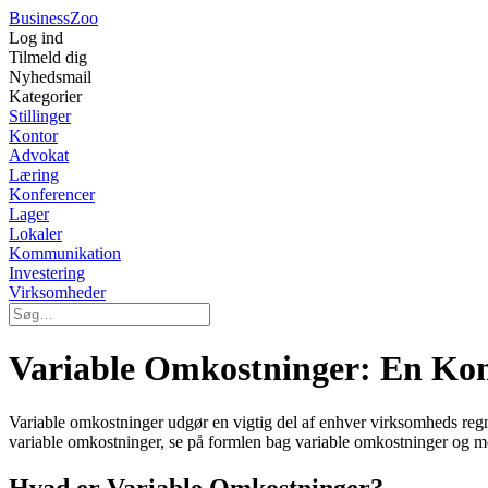
Business
Zoo
Log ind
Tilmeld dig
Nyhedsmail
Kategorier
Stillinger
Kontor
Advokat
Læring
Konferencer
Lager
Lokaler
Kommunikation
Investering
Virksomheder
Variable Omkostninger: En Kom
Variable omkostninger udgør en vigtig del af enhver virksomheds regns
variable omkostninger, se på formlen bag variable omkostninger og m
Hvad er Variable Omkostninger?