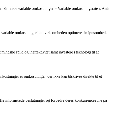
er: Samlede variable omkostninger = Variable omkostningsrate x Antal
sere variable omkostninger kan virksomheden optimere sin lønsomhed.
ndske spild og ineffektivitet samt investere i teknologi til at
mkostninger er omkostninger, der ikke kan tilskrives direkte til et
ræffe informerede beslutninger og forbedre deres konkurrenceevne på