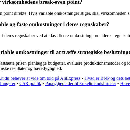
r virksomhedens break-even point?
point direkte. Hvis variable omkostninger stiger, skal virksomheden s
ble og faste omkostninger i deres regnskaber?
 i deres regnskaber ved at klassificere omkostningerne i deres regnskab
ble omkostninger til at træffe strategiske beslutning
astsætte priser, planlægge budgetter, evaluere produktionsmetoder og i
miske resultater og bæredygtighed.
lt du behøver at vide om told på AliExpress
•
Hvad er BNP og dets be
fungerer
•
CSR politik
•
Papegøjeplader til Enkeltmandsfirmaer
•
Havel