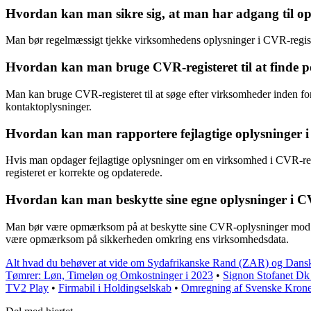
Hvordan kan man sikre sig, at man har adgang til op
Man bør regelmæssigt tjekke virksomhedens oplysninger i CVR-register
Hvordan kan man bruge CVR-registeret til at finde po
Man kan bruge CVR-registeret til at søge efter virksomheder inden for 
kontaktoplysninger.
Hvordan kan man rapportere fejlagtige oplysninger i
Hvis man opdager fejlagtige oplysninger om en virksomhed i CVR-regist
registeret er korrekte og opdaterede.
Hvordan kan man beskytte sine egne oplysninger i C
Man bør være opmærksom på at beskytte sine CVR-oplysninger mod mis
være opmærksom på sikkerheden omkring ens virksomhedsdata.
Alt hvad du behøver at vide om Sydafrikanske Rand (ZAR) og Dan
Tømrer: Løn, Timeløn og Omkostninger i 2023
•
Signon Stofanet Dk
TV2 Play
•
Firmabil i Holdingselskab
•
Omregning af Svenske Kroner