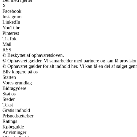
Del med hjertet
X
Facebook
Instagram
LinkedIn
YouTube
Pinterest
TikTok
Mail
RSS
© Beskyttet af ophavsretsloven.
© Ophavsret gælder. Vi samarbejder med partnere og kan få provisio
© Ophavsret gælder for alt indhold her. Vi kan få en del af salget gen
Bliv klogere på os
Starten
Vores grundlag
Bidragydere
Støt os
Steder
Tekst
Gratis indhold
Prisnedsættelser
Ratings
Købeguide
Anvisninger