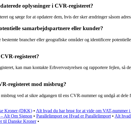
daterede oplysninger i CVR-registeret?
et og sørge for at opdatere dem, hvis der sker ændringer såsom adresseæ
tentielle samarbejdspartnere eller kunder?
bestemte brancher eller geografiske områder og identificere potentielle
 CVR-registeret?
eret, kan man kontakte Erhvervsstyrelsen og rapportere fejlen, så de ka
VR-registeret mod misbrug?
brug ved at sikre adgangen til ens CVR-nummer og undgå at dele fortr
ske Kroner (DKK)
•
Alt hvad du har brug for at vide om VAT-nummer 
 – Alt Om Signon
•
Parallelimport og Hvad er Parallelimport
•
Alt hvad 
 til Danske Kroner
•