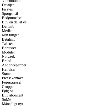
Videoindhold
Detaljer
Få svar
Spørgsmål
Bedømmelse
Bliv en del af os
Del info
Medlem
Min bruger
Betaling
Takster
Bonusser
Moduler
Netværk
Brand
Annoncepartner
Henviser
Støtte
Pressekontakt
Forespørgsel
Gruppe
Følg os
Bliv abonnent
SoMe
Månedligt nyt