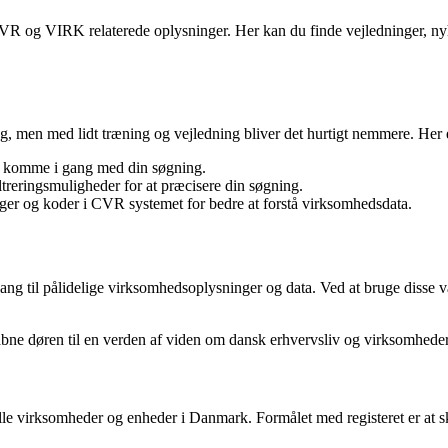
f CVR og VIRK relaterede oplysninger. Her kan du finde vejledninger, 
, men med lidt træning og vejledning bliver det hurtigt nemmere. Her e
at komme i gang med din søgning.
ltreringsmuligheder for at præcisere din søgning.
nger og koder i CVR systemet for bedre at forstå virksomhedsdata.
ng til pålidelige virksomhedsoplysninger og data. Ved at bruge disse 
ne døren til en verden af viden om dansk erhvervsliv og virksomhede
m alle virksomheder og enheder i Danmark. Formålet med registeret er at