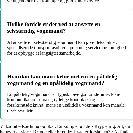
vedligeholdelse af køretøjer og god kundeservice.
Hvilke fordele er der ved at ansætte en
selvstændig vognmand?
At ansætte en selvstændig vognmand kan give fleksibilitet,
specialiserede transportløsninger, personlig service og mulighed
for at opbygge et langsigtet samarbejde.
Hvordan kan man skelne mellem en pålidelig
vognmand og en upålidelig vognmand?
En pålidelig vognmand vil typisk have god omdømme, klare
kommunikationskanaler, tydelige kontrakter og
forsikringsdækning, mens en upålidelig vognmand kan mangle
disse kvaliteter.
Virksomhedsordning og Skat: En komplet guide
•
Kryptering: Alt, du
behøver at vide
•
Brande eller brænde: Hvad er forskellen?
•
At finde