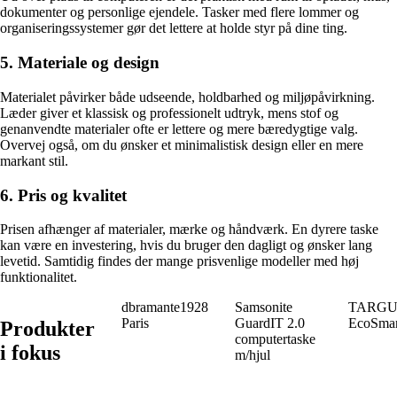
dokumenter og personlige ejendele. Tasker med flere lommer og
organiseringssystemer gør det lettere at holde styr på dine ting.
5. Materiale og design
Materialet påvirker både udseende, holdbarhed og miljøpåvirkning.
Læder giver et klassisk og professionelt udtryk, mens stof og
genanvendte materialer ofte er lettere og mere bæredygtige valg.
Overvej også, om du ønsker et minimalistisk design eller en mere
markant stil.
6. Pris og kvalitet
Prisen afhænger af materialer, mærke og håndværk. En dyrere taske
kan være en investering, hvis du bruger den dagligt og ønsker lang
levetid. Samtidig findes der mange prisvenlige modeller med høj
funktionalitet.
dbramante1928
Samsonite
TARGUS 
Paris
GuardIT 2.0
EcoSmar
Produkter
computertaske
i fokus
m/hjul