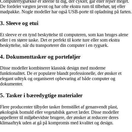
Computerrygsække er ideelle til dig, der cykler, går eller rejser meget.
De fordeler vægten jævnt og har ofte ekstra rum til tilbehør, tøj eller
madpakke. Nogle modeller har også USB-porte til opladning på farten.
3. Sleeve og etui
Et sleeve er en tynd beskyttelse til computeren, som kan bruges alene
eller i en større taske. Det er perfekt til korte ture eller som ekstra
beskyttelse, når du transporterer din computer i en rygsæk.
4. Dokumenttasker og porteføljer
Disse modeller kombinerer klassisk design med moderne
funktionalitet. De er populære blandt professionelle, der ønsker et
elegant udtryk og organiseret opbevaring af både computer og
dokumenter.
5. Tasker i bæredygtige materialer
Flere producenter tilbyder tasker fremstillet af genanvendt plast,
økologisk bomuld eller vegetabilsk garvet læder. Disse modeller
appellerer til miljøbevidste brugere, der ønsker at reducere deres
klimaaftryk uden at gå på kompromis med kvalitet og design.