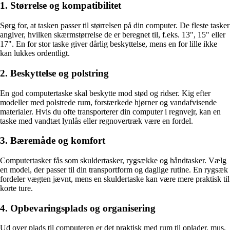
1. Størrelse og kompatibilitet
Sørg for, at tasken passer til størrelsen på din computer. De fleste tasker
angiver, hvilken skærmstørrelse de er beregnet til, f.eks. 13", 15" eller
17". En for stor taske giver dårlig beskyttelse, mens en for lille ikke
kan lukkes ordentligt.
2. Beskyttelse og polstring
En god computertaske skal beskytte mod stød og ridser. Kig efter
modeller med polstrede rum, forstærkede hjørner og vandafvisende
materialer. Hvis du ofte transporterer din computer i regnvejr, kan en
taske med vandtæt lynlås eller regnovertræk være en fordel.
3. Bæremåde og komfort
Computertasker fås som skuldertasker, rygsække og håndtasker. Vælg
en model, der passer til din transportform og daglige rutine. En rygsæk
fordeler vægten jævnt, mens en skuldertaske kan være mere praktisk til
korte ture.
4. Opbevaringsplads og organisering
Ud over plads til computeren er det praktisk med rum til oplader, mus,