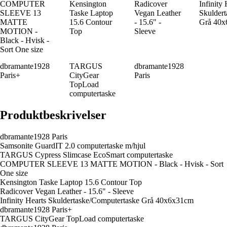
COMPUTER
Kensington
Radicover
Infinity 
SLEEVE 13
Taske Laptop
Vegan Leather
Skulder
MATTE
15.6 Contour
- 15.6" -
Grå 40
MOTION -
Top
Sleeve
Black - Hvisk -
Sort One size
dbramante1928
TARGUS
dbramante1928
Paris+
CityGear
Paris
TopLoad
computertaske
Produktbeskrivelser
dbramante1928 Paris
Samsonite GuardIT 2.0 computertaske m/hjul
TARGUS Cypress Slimcase EcoSmart computertaske
COMPUTER SLEEVE 13 MATTE MOTION - Black - Hvisk - Sort
One size
Kensington Taske Laptop 15.6 Contour Top
Radicover Vegan Leather - 15.6" - Sleeve
Infinity Hearts Skuldertaske/Computertaske Grå 40x6x31cm
dbramante1928 Paris+
TARGUS CityGear TopLoad computertaske