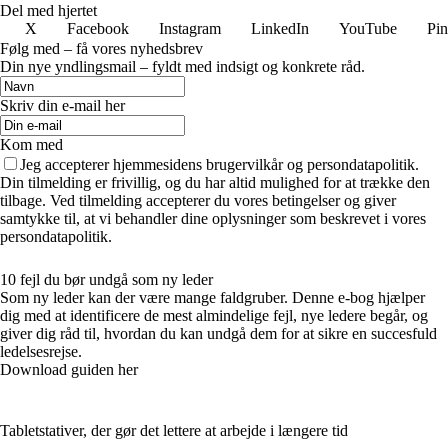
Del med hjertet
X
Facebook
Instagram
LinkedIn
YouTube
Pin
Følg med – få vores nyhedsbrev
Din nye yndlingsmail – fyldt med indsigt og konkrete råd.
Skriv din e-mail her
Kom med
Jeg accepterer hjemmesidens brugervilkår og persondatapolitik.
Din tilmelding er frivillig, og du har altid mulighed for at trække den
tilbage. Ved tilmelding accepterer du vores betingelser og giver
samtykke til, at vi behandler dine oplysninger som beskrevet i vores
persondatapolitik.
10 fejl du bør undgå som ny leder
Som ny leder kan der være mange faldgruber. Denne e-bog hjælper
dig med at identificere de mest almindelige fejl, nye ledere begår, og
giver dig råd til, hvordan du kan undgå dem for at sikre en succesfuld
ledelsesrejse.
Download guiden her
Tabletstativer, der gør det lettere at arbejde i længere tid