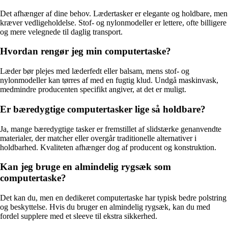
Det afhænger af dine behov. Lædertasker er elegante og holdbare, men
kræver vedligeholdelse. Stof- og nylonmodeller er lettere, ofte billigere
og mere velegnede til daglig transport.
Hvordan rengør jeg min computertaske?
Læder bør plejes med læderfedt eller balsam, mens stof- og
nylonmodeller kan tørres af med en fugtig klud. Undgå maskinvask,
medmindre producenten specifikt angiver, at det er muligt.
Er bæredygtige computertasker lige så holdbare?
Ja, mange bæredygtige tasker er fremstillet af slidstærke genanvendte
materialer, der matcher eller overgår traditionelle alternativer i
holdbarhed. Kvaliteten afhænger dog af producent og konstruktion.
Kan jeg bruge en almindelig rygsæk som
computertaske?
Det kan du, men en dedikeret computertaske har typisk bedre polstring
og beskyttelse. Hvis du bruger en almindelig rygsæk, kan du med
fordel supplere med et sleeve til ekstra sikkerhed.