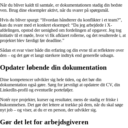
Når du bliver kaldt til samtale, er dokumentationen stadig din bedste
ven. Brug dine eksempler aktivt, når du svarer på spørgsmål.
Hvis du bliver spurgt: “Hvordan håndterer du konflikter i et team?”,
kan du svare med et konkret eksempel: “Da jeg arbejdede i X-
afdelingen, opstod der uenighed om fordelingen af opgaver. Jeg tog
initiativ til et møde, hvor vi fik afklaret rollerne, og det resulterede i, at
projektet blev færdigt før deadline.”
Sådan et svar viser både din erfaring og din evne til at reflektere over
den – og det gør et langt stærkere indtryk end generelle udsagn.
Opdater løbende din dokumentation
Dine kompetencer udvikler sig hele tiden, og det bør din
dokumentation også gøre. Sørg for jævnligt at opdatere dit CV, din
LinkedIn-profil og eventuelle porteføljer.
Notér nye projekter, kurser og resultater, mens de stadig er friske i
hukommelsen. Det gør det lettere at trække på dem, når du skal søge
nyt job – og viser, at du er en person, der udvikler sig.
Gør det let for arbejdsgiveren