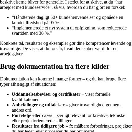
beskrivelserne bliver for generelle. I stedet for at skrive, at du “har
arbejdet med kundeservice”, så vis, hvordan du har gjort en forskel:
“Håndterede dagligt 50+ kundehenvendelser og opnåede en
kundetilfredshed på 95 %.”
“Implementerede et nyt system til opfølgning, som reducerede
svartiden med 30 %.”
Konkrete tal, resultater og eksempler gør dine kompetencer levende og
troværdige. De viser, at du forstår, hvad der skaber værdi for en
arbejdsgiver.
Brug dokumentation fra flere kilder
Dokumentation kan komme i mange former – og du kan bruge flere
typer afhængigt af situationen:
Uddannelsesbeviser og certifikater
– viser formelle
kvalifikationer.
Anbefalinger og udtalelser
– giver troværdighed gennem
andres ord.
Portefølje eller cases
– særligt relevant for kreative, tekniske
eller projektorienterede stillinger.
Resultater fra tidligere job
– fx målbare forbedringer, projekter
du har ledet, eller processer du har optimeret.