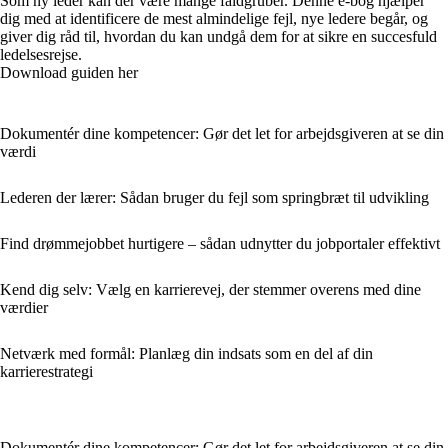
Som ny leder kan der være mange faldgruber. Denne e-bog hjælper
dig med at identificere de mest almindelige fejl, nye ledere begår, og
giver dig råd til, hvordan du kan undgå dem for at sikre en succesfuld
ledelsesrejse.
Download guiden her
Dokumentér dine kompetencer: Gør det let for arbejdsgiveren at se din
værdi
Lederen der lærer: Sådan bruger du fejl som springbræt til udvikling
Find drømmejobbet hurtigere – sådan udnytter du jobportaler effektivt
Kend dig selv: Vælg en karrierevej, der stemmer overens med dine
værdier
Netværk med formål: Planlæg din indsats som en del af din
karrierestrategi
Dokumentér dine kompetencer: Gør det let for arbejdsgiveren at se din