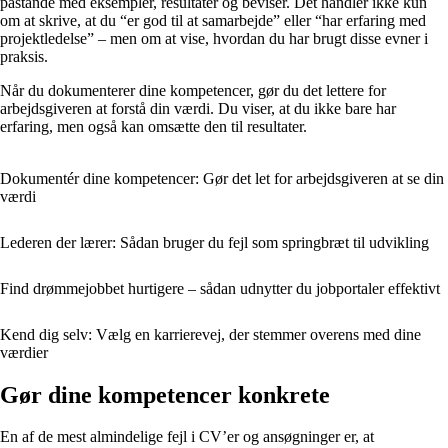
påstande med eksempler, resultater og beviser. Det handler ikke kun
om at skrive, at du “er god til at samarbejde” eller “har erfaring med
projektledelse” – men om at vise, hvordan du har brugt disse evner i
praksis.
Når du dokumenterer dine kompetencer, gør du det lettere for
arbejdsgiveren at forstå din værdi. Du viser, at du ikke bare har
erfaring, men også kan omsætte den til resultater.
Dokumentér dine kompetencer: Gør det let for arbejdsgiveren at se din
værdi
Lederen der lærer: Sådan bruger du fejl som springbræt til udvikling
Find drømmejobbet hurtigere – sådan udnytter du jobportaler effektivt
Kend dig selv: Vælg en karrierevej, der stemmer overens med dine
værdier
Gør dine kompetencer konkrete
En af de mest almindelige fejl i CV’er og ansøgninger er, at