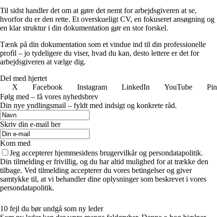
Til sidst handler det om at gøre det nemt for arbejdsgiveren at se,
hvorfor du er den rette. Et overskueligt CV, en fokuseret ansøgning og
en klar struktur i din dokumentation gør en stor forskel.
Tænk på din dokumentation som et vindue ind til din professionelle
profil – jo tydeligere du viser, hvad du kan, desto lettere er det for
arbejdsgiveren at vælge dig.
Del med hjertet
X
Facebook
Instagram
LinkedIn
YouTube
Pin
Følg med – få vores nyhedsbrev
Din nye yndlingsmail – fyldt med indsigt og konkrete råd.
Skriv din e-mail her
Kom med
Jeg accepterer hjemmesidens brugervilkår og persondatapolitik.
Din tilmelding er frivillig, og du har altid mulighed for at trække den
tilbage. Ved tilmelding accepterer du vores betingelser og giver
samtykke til, at vi behandler dine oplysninger som beskrevet i vores
persondatapolitik.
10 fejl du bør undgå som ny leder