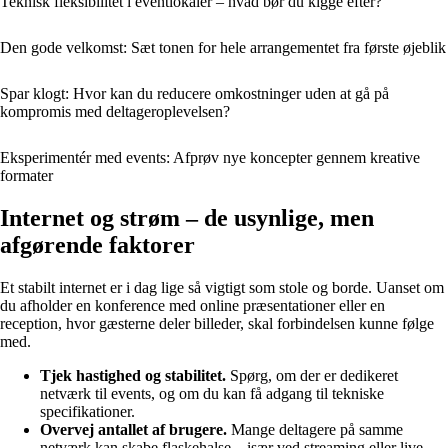
Teknisk fleksibilitet i eventlokaler – hvad bør du kigge efter?
Den gode velkomst: Sæt tonen for hele arrangementet fra første øjeblik
Spar klogt: Hvor kan du reducere omkostninger uden at gå på
kompromis med deltageroplevelsen?
Eksperimentér med events: Afprøv nye koncepter gennem kreative
formater
Internet og strøm – de usynlige, men
afgørende faktorer
Et stabilt internet er i dag lige så vigtigt som stole og borde. Uanset om
du afholder en konference med online præsentationer eller en
reception, hvor gæsterne deler billeder, skal forbindelsen kunne følge
med.
Tjek hastighed og stabilitet.
Spørg, om der er dedikeret
netværk til events, og om du kan få adgang til tekniske
specifikationer.
Overvej antallet af brugere.
Mange deltagere på samme
netværk kan skabe flaskehalse – især ved streaming eller live-