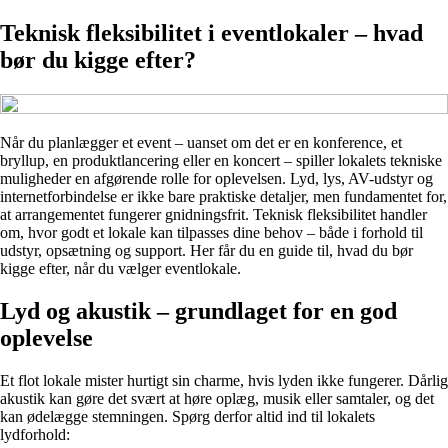
Teknisk fleksibilitet i eventlokaler – hvad
bør du kigge efter?
Når du planlægger et event – uanset om det er en konference, et
bryllup, en produktlancering eller en koncert – spiller lokalets tekniske
muligheder en afgørende rolle for oplevelsen. Lyd, lys, AV-udstyr og
internetforbindelse er ikke bare praktiske detaljer, men fundamentet for,
at arrangementet fungerer gnidningsfrit. Teknisk fleksibilitet handler
om, hvor godt et lokale kan tilpasses dine behov – både i forhold til
udstyr, opsætning og support. Her får du en guide til, hvad du bør
kigge efter, når du vælger eventlokale.
Lyd og akustik – grundlaget for en god
oplevelse
Et flot lokale mister hurtigt sin charme, hvis lyden ikke fungerer. Dårlig
akustik kan gøre det svært at høre oplæg, musik eller samtaler, og det
kan ødelægge stemningen. Spørg derfor altid ind til lokalets
lydforhold: