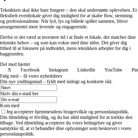
Teknikken skal ikke bare fungere – den skal understøtte oplevelsen. Et
fleksibelt eventlokale giver dig mulighed for at skabe flow, stemning
og professionalisme. Når lyd, lys og billede spiller sammen, bliver
arrangementet mere levende og engagerende.
Derfor er det værd at investere tid i at finde et lokale, der matcher dine
tekniske behov – og som kan vokse med dine idéer. Det giver dig
frihed til at fokusere på indholdet, mens teknikken arbejder for dig i
baggrunden.
Del med hjertet
X
Facebook
Instagram
LinkedIn
YouTube
Pin
Følg med – få vores nyhedsbrev
Din nye yndlingsmail – fyldt med indsigt og konkrete råd.
Skriv din e-mail her
Kom med
Jeg accepterer hjemmesidens brugervilkår og persondatapolitik.
Din tilmelding er frivillig, og du har altid mulighed for at trække den
tilbage. Ved tilmelding accepterer du vores betingelser og giver
samtykke til, at vi behandler dine oplysninger som beskrevet i vores
persondatapolitik.