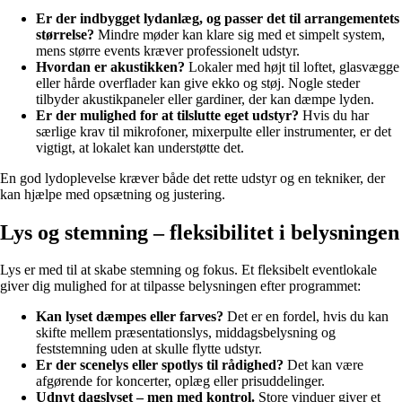
Er der indbygget lydanlæg, og passer det til arrangementets
størrelse?
Mindre møder kan klare sig med et simpelt system,
mens større events kræver professionelt udstyr.
Hvordan er akustikken?
Lokaler med højt til loftet, glasvægge
eller hårde overflader kan give ekko og støj. Nogle steder
tilbyder akustikpaneler eller gardiner, der kan dæmpe lyden.
Er der mulighed for at tilslutte eget udstyr?
Hvis du har
særlige krav til mikrofoner, mixerpulte eller instrumenter, er det
vigtigt, at lokalet kan understøtte det.
En god lydoplevelse kræver både det rette udstyr og en tekniker, der
kan hjælpe med opsætning og justering.
Lys og stemning – fleksibilitet i belysningen
Lys er med til at skabe stemning og fokus. Et fleksibelt eventlokale
giver dig mulighed for at tilpasse belysningen efter programmet:
Kan lyset dæmpes eller farves?
Det er en fordel, hvis du kan
skifte mellem præsentationslys, middagsbelysning og
feststemning uden at skulle flytte udstyr.
Er der scenelys eller spotlys til rådighed?
Det kan være
afgørende for koncerter, oplæg eller prisuddelinger.
Udnyt dagslyset – men med kontrol.
Store vinduer giver et