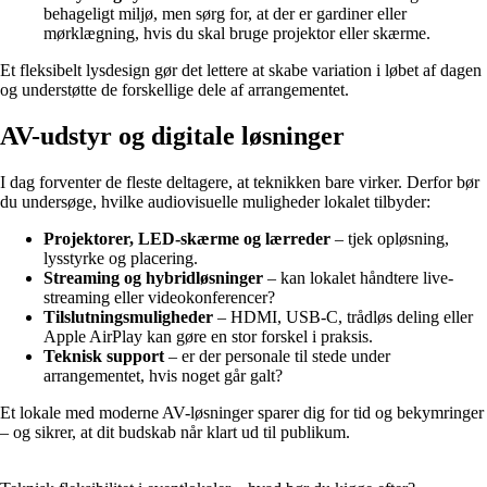
behageligt miljø, men sørg for, at der er gardiner eller
mørklægning, hvis du skal bruge projektor eller skærme.
Et fleksibelt lysdesign gør det lettere at skabe variation i løbet af dagen
og understøtte de forskellige dele af arrangementet.
AV-udstyr og digitale løsninger
I dag forventer de fleste deltagere, at teknikken bare virker. Derfor bør
du undersøge, hvilke audiovisuelle muligheder lokalet tilbyder:
Projektorer, LED-skærme og lærreder
– tjek opløsning,
lysstyrke og placering.
Streaming og hybridløsninger
– kan lokalet håndtere live-
streaming eller videokonferencer?
Tilslutningsmuligheder
– HDMI, USB-C, trådløs deling eller
Apple AirPlay kan gøre en stor forskel i praksis.
Teknisk support
– er der personale til stede under
arrangementet, hvis noget går galt?
Et lokale med moderne AV-løsninger sparer dig for tid og bekymringer
– og sikrer, at dit budskab når klart ud til publikum.