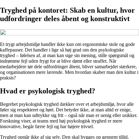
Tryghed på kontoret: Skab en kultur, hvor
udfordringer deles åbent og konstruktivt
Et trygt arbejdsmiljø handler ikke kun om ergonomiske stole og gode
kaffepauser. Det handler i lige så høj grad om den psykologiske
tryghed – følelsen af, at man kan sige sin mening, stille spørgsmål og
indrømme fejl uden frygt for at blive dømt eller straffet. Når
medarbejdere tør dele udfordringer åbent, bliver samarbejdet stærkere,
og organisationen mere lærende. Men hvordan skaber man den kultur i
praksis?
Hvad er psykologisk tryghed?
Begrebet psykologisk tryghed dækker over et arbejdsmiljø, hvor alle
føler sig respekteret og hørt. Det betyder ikke, at man altid er enige,
men at man kan udtrykke sig frit – også når man er uenig eller usikker.
Forskning viser, at teams med høj psykologisk tryghed er mere
innovative, begår færre fejl og har højere trivsel.
Tryghed opstår ikke af sig selv. Den skal bygges op gennem tillid,