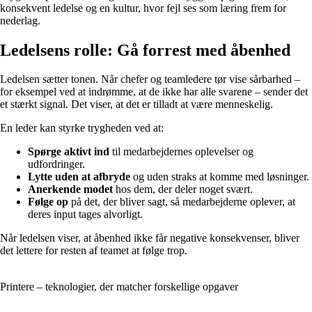
konsekvent ledelse og en kultur, hvor fejl ses som læring frem for
nederlag.
Ledelsens rolle: Gå forrest med åbenhed
Ledelsen sætter tonen. Når chefer og teamledere tør vise sårbarhed –
for eksempel ved at indrømme, at de ikke har alle svarene – sender det
et stærkt signal. Det viser, at det er tilladt at være menneskelig.
En leder kan styrke trygheden ved at:
Spørge aktivt ind
til medarbejdernes oplevelser og
udfordringer.
Lytte uden at afbryde
og uden straks at komme med løsninger.
Anerkende modet
hos dem, der deler noget svært.
Følge op
på det, der bliver sagt, så medarbejderne oplever, at
deres input tages alvorligt.
Når ledelsen viser, at åbenhed ikke får negative konsekvenser, bliver
det lettere for resten af teamet at følge trop.
Printere – teknologier, der matcher forskellige opgaver