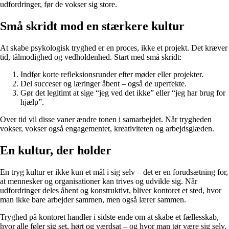
udfordringer, før de vokser sig store.
Små skridt mod en stærkere kultur
At skabe psykologisk tryghed er en proces, ikke et projekt. Det kræver
tid, tålmodighed og vedholdenhed. Start med små skridt:
Indfør korte refleksionsrunder efter møder eller projekter.
Del succeser og læringer åbent – også de uperfekte.
Gør det legitimt at sige “jeg ved det ikke” eller “jeg har brug for
hjælp”.
Over tid vil disse vaner ændre tonen i samarbejdet. Når trygheden
vokser, vokser også engagementet, kreativiteten og arbejdsglæden.
En kultur, der holder
En tryg kultur er ikke kun et mål i sig selv – det er en forudsætning for,
at mennesker og organisationer kan trives og udvikle sig. Når
udfordringer deles åbent og konstruktivt, bliver kontoret et sted, hvor
man ikke bare arbejder sammen, men også lærer sammen.
Tryghed på kontoret handler i sidste ende om at skabe et fællesskab,
hvor alle føler sig set, hørt og værdsat – og hvor man tør være sig selv,