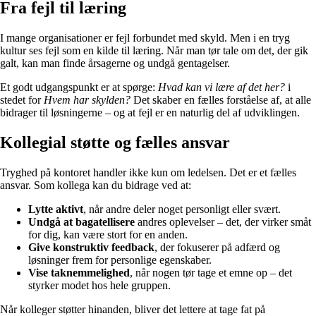
Fra fejl til læring
I mange organisationer er fejl forbundet med skyld. Men i en tryg
kultur ses fejl som en kilde til læring. Når man tør tale om det, der gik
galt, kan man finde årsagerne og undgå gentagelser.
Et godt udgangspunkt er at spørge:
Hvad kan vi lære af det her?
i
stedet for
Hvem har skylden?
Det skaber en fælles forståelse af, at alle
bidrager til løsningerne – og at fejl er en naturlig del af udviklingen.
Kollegial støtte og fælles ansvar
Tryghed på kontoret handler ikke kun om ledelsen. Det er et fælles
ansvar. Som kollega kan du bidrage ved at:
Lytte aktivt
, når andre deler noget personligt eller svært.
Undgå at bagatellisere
andres oplevelser – det, der virker småt
for dig, kan være stort for en anden.
Give konstruktiv feedback
, der fokuserer på adfærd og
løsninger frem for personlige egenskaber.
Vise taknemmelighed
, når nogen tør tage et emne op – det
styrker modet hos hele gruppen.
Når kolleger støtter hinanden, bliver det lettere at tage fat på